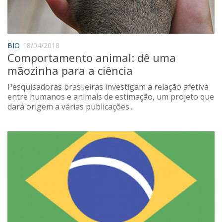
Saúde
Seções
Mural do IP
BIO
18/04/2018
Comportamento animal: dê uma
Perfil
mãozinha para a ciência
Commentor
Pesquisadoras brasileiras investigam a relação afetiva
Lançamento
entre humanos e animais de estimação, um projeto que
dará origem a várias publicações...
Psico-HQ
Dossiês
Gênero
Alfabetização
Transtorno do Espectro Autista
Contato
Quem somos