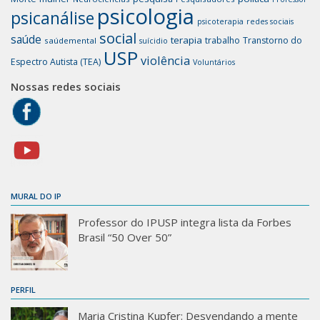
psicologia
psicanálise
psicoterapia
redes sociais
social
saúde
terapia
trabalho
Transtorno do
saúdemental
suícidio
USP
violência
Espectro Autista (TEA)
Voluntários
Nossas redes sociais
MURAL DO IP
Professor do IPUSP integra lista da Forbes
Brasil “50 Over 50”
PERFIL
Maria Cristina Kupfer: Desvendando a mente