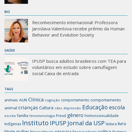
BIO
Reconhecimento internacional: Professora
Jaroslava Valentova recebe prêmio da Human
Behavior and Evolution Society
SAÚDE
IPUSP busca adultos brasileiros com TEA para
voluntários em estudo sobre camuflagem
social Caixa de entrada
TAGS
Clínica
animais
AUN
comportamento
comportamento
cognição
Educação
escola
crianças
Cultura
animal
cães
depressão
gênero
família
homossexualidade
Freud
escrita
fenomenologia
Instituto
IPUSP
Jornal da USP
livro
Indígenas
leitura
mulher
pesquisa
política
Morte
Neurociências
Pesquisadores
Professor