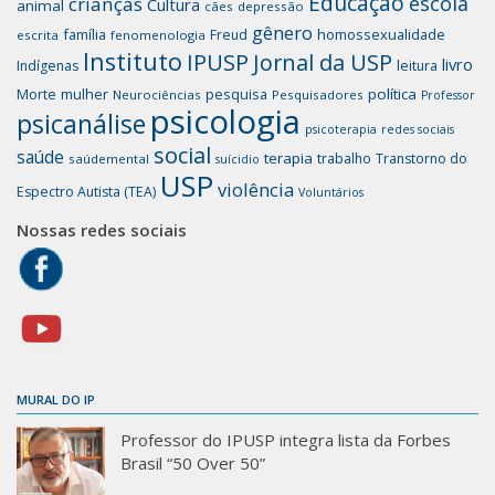
Educação
escola
crianças
Cultura
animal
cães
depressão
gênero
família
homossexualidade
Freud
escrita
fenomenologia
Instituto
IPUSP
Jornal da USP
livro
Indígenas
leitura
mulher
pesquisa
política
Morte
Neurociências
Pesquisadores
Professor
psicologia
psicanálise
psicoterapia
redes sociais
social
saúde
terapia
trabalho
Transtorno do
saúdemental
suícidio
USP
violência
Espectro Autista (TEA)
Voluntários
Nossas redes sociais
MURAL DO IP
Professor do IPUSP integra lista da Forbes
Brasil “50 Over 50”