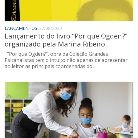
Saúde
Seções
Mural do IP
LANÇAMENTOS
22/08/2023
Lançamento do livro “Por que Ogden?”
Perfil
organizado pela Marina Ribeiro
Commentor
“Por que Ogden?”, obra da Coleção Grandes
Lançamento
Psicanalistas tem o intuito não apenas de apresentar
ao leitor as principais coordenadas do...
Psico-HQ
Dossiês
Gênero
Alfabetização
Transtorno do Espectro Autista
Contato
Quem somos