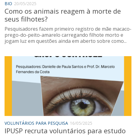
BIO
20/05/2025
Sobre o Portal
Como os animais reagem à morte de
seus filhotes?
Pesquisadores fazem primeiro registro de mãe macaco-
prego-do-peito-amarelo carregando filhote morto e
jogam luz em questões ainda em aberto sobre como...
VOLUNTÁRIOS PARA PESQUISA
16/05/2025
IPUSP recruta voluntários para estudo