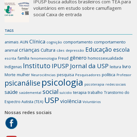
IPUSP busca adultos brasileiros com TEA para
voluntários em estudo sobre camuflagem
social Caixa de entrada
TAGS
Clínica
animais
AUN
comportamento
comportamento
cognição
Educação
escola
crianças
Cultura
animal
cães
depressão
gênero
família
homossexualidade
Freud
escrita
fenomenologia
Instituto
IPUSP
Jornal da USP
livro
Indígenas
leitura
mulher
pesquisa
política
Morte
Neurociências
Pesquisadores
Professor
psicologia
psicanálise
psicoterapia
redes sociais
social
saúde
terapia
trabalho
Transtorno do
saúdemental
suícidio
USP
violência
Espectro Autista (TEA)
Voluntários
Nossas redes sociais