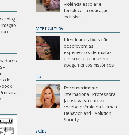
violência escolar e
fortalecer a educação
inclusiva
sicologi
formação
ARTE E CULTURA
ação
Identidades fixas não
descrevem as
experiências de muitas
pessoas e produzem
sadores
apagamentos históricos
USP
m
BIO
los de
-book
Reconhecimento
Primeira
internacional: Professora
a
Jaroslava Valentova
recebe prêmio da Human
Behavior and Evolution
Society
SAÚDE