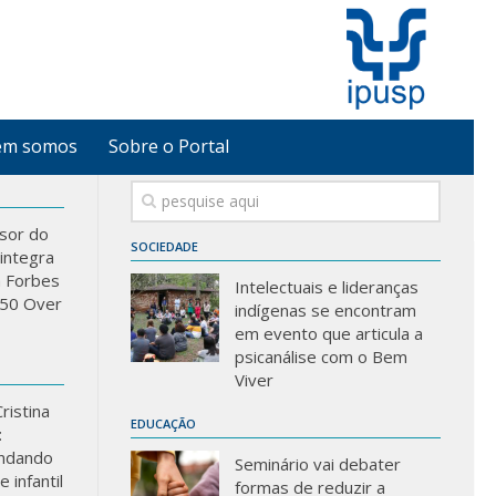
em somos
Sobre o Portal
sor do
SOCIEDADE
integra
a Forbes
Intelectuais e lideranças
 “50 Over
indígenas se encontram
em evento que articula a
psicanálise com o Bem
Viver
ristina
EDUCAÇÃO
:
ndando
Seminário vai debater
 infantil
formas de reduzir a