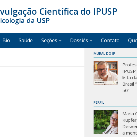
ivulgação Científica do IPUSP
sicologia da USP
Bio
Saúde
Seções
Dossiês
Contato
Qu
MURAL DO IP
Profes
IPUSP 
lista d
Brasil
50”
PERFIL
Maria C
Kupfer
Desve
a mente