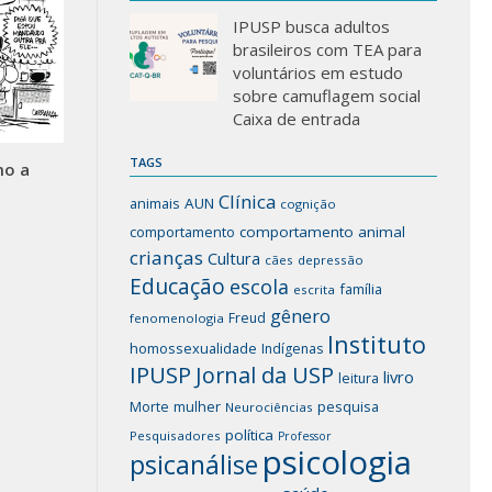
IPUSP busca adultos
brasileiros com TEA para
voluntários em estudo
sobre camuflagem social
Caixa de entrada
TAGS
mo a
Clínica
animais
AUN
cognição
comportamento
comportamento animal
crianças
Cultura
cães
depressão
Educação
escola
família
escrita
gênero
Freud
fenomenologia
Instituto
homossexualidade
Indígenas
IPUSP
Jornal da USP
livro
leitura
mulher
pesquisa
Morte
Neurociências
política
Pesquisadores
Professor
psicologia
psicanálise