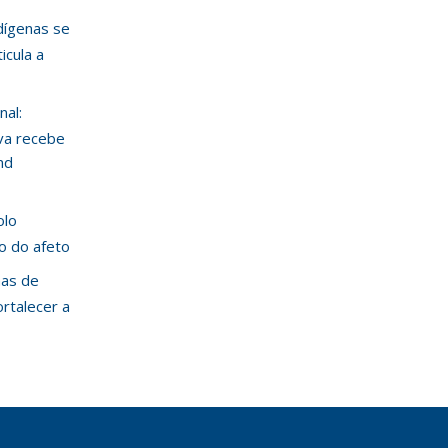
ndígenas se
icula a
nal:
va recebe
nd
olo
ão do afeto
mas de
ortalecer a