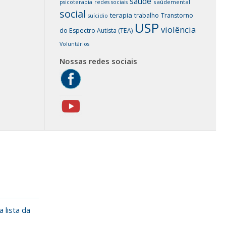
saúde
saúdemental
psicoterapia
redes sociais
social
terapia
trabalho
Transtorno
suícidio
USP
violência
do Espectro Autista (TEA)
Voluntários
Nossas redes sociais
 lista da