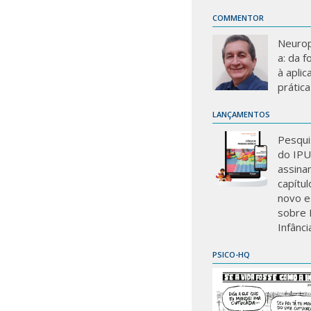
COMMENTOR
Neurop
a: da 
à aplic
prática
LANÇAMENTOS
Pesqui
do IP
assina
capítu
novo e
sobre 
Infânci
PSICO-HQ