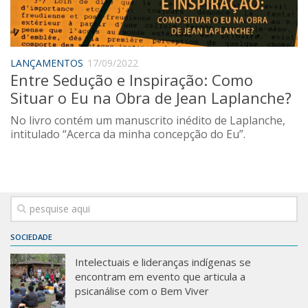
Saúde
Seções
Mural do IP
LANÇAMENTOS
17/09/2022
Entre Sedução e Inspiração: Como
Perfil
Situar o Eu na Obra de Jean Laplanche?
Commentor
No livro contém um manuscrito inédito de Laplanche,
Lançamento
intitulado “Acerca da minha concepção do Eu”.
Psico-HQ
Dossiês
Gênero
Alfabetização
SOCIEDADE
Transtorno do Espectro Autista
Intelectuais e lideranças indígenas se
Contato
encontram em evento que articula a
psicanálise com o Bem Viver
Quem somos