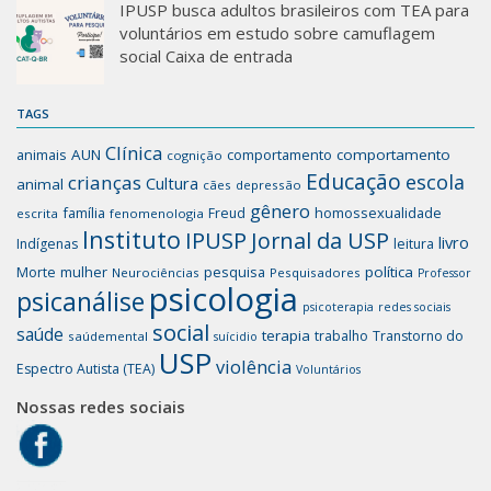
IPUSP busca adultos brasileiros com TEA para
voluntários em estudo sobre camuflagem
social Caixa de entrada
TAGS
Clínica
animais
AUN
comportamento
comportamento
cognição
Educação
escola
crianças
Cultura
animal
cães
depressão
gênero
família
homossexualidade
Freud
escrita
fenomenologia
Instituto
IPUSP
Jornal da USP
livro
Indígenas
leitura
mulher
pesquisa
política
Morte
Neurociências
Pesquisadores
Professor
psicologia
psicanálise
psicoterapia
redes sociais
social
saúde
terapia
trabalho
Transtorno do
saúdemental
suícidio
USP
violência
Espectro Autista (TEA)
Voluntários
Nossas redes sociais