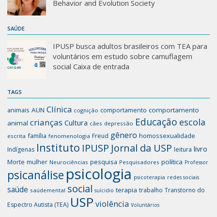
Behavior and Evolution Society
SAÚDE
IPUSP busca adultos brasileiros com TEA para
voluntários em estudo sobre camuflagem
social Caixa de entrada
TAGS
Clínica
animais
AUN
comportamento
comportamento
cognição
Educação
escola
crianças
Cultura
animal
cães
depressão
gênero
família
homossexualidade
Freud
escrita
fenomenologia
Instituto
IPUSP
Jornal da USP
livro
Indígenas
leitura
mulher
pesquisa
política
Morte
Neurociências
Pesquisadores
Professor
psicologia
psicanálise
psicoterapia
redes sociais
social
saúde
terapia
trabalho
Transtorno do
saúdemental
suícidio
USP
violência
Espectro Autista (TEA)
Voluntários