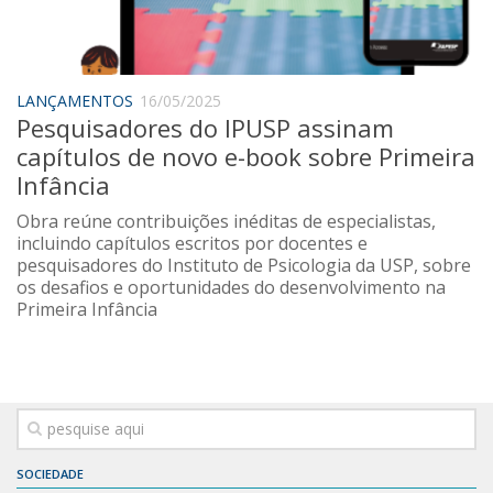
Saúde
Seções
Mural do IP
LANÇAMENTOS
16/05/2025
Pesquisadores do IPUSP assinam
Perfil
capítulos de novo e-book sobre Primeira
Commentor
Infância
Lançamento
Obra reúne contribuições inéditas de especialistas,
Psico-HQ
incluindo capítulos escritos por docentes e
pesquisadores do Instituto de Psicologia da USP, sobre
Dossiês
os desafios e oportunidades do desenvolvimento na
Primeira Infância
Gênero
Alfabetização
Transtorno do Espectro Autista
Contato
Quem somos
SOCIEDADE