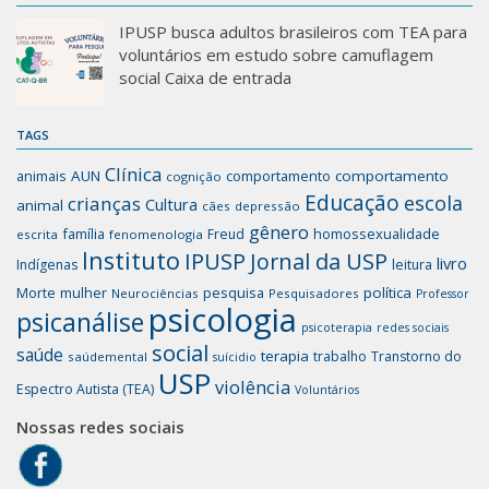
IPUSP busca adultos brasileiros com TEA para
voluntários em estudo sobre camuflagem
social Caixa de entrada
TAGS
Clínica
animais
AUN
comportamento
comportamento
cognição
Educação
escola
crianças
Cultura
animal
cães
depressão
gênero
família
homossexualidade
Freud
escrita
fenomenologia
Instituto
IPUSP
Jornal da USP
livro
Indígenas
leitura
mulher
pesquisa
política
Morte
Neurociências
Pesquisadores
Professor
psicologia
psicanálise
psicoterapia
redes sociais
social
saúde
terapia
trabalho
Transtorno do
saúdemental
suícidio
USP
violência
Espectro Autista (TEA)
Voluntários
Nossas redes sociais