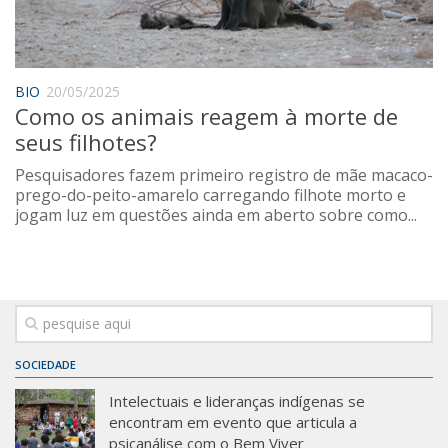
Saúde
Seções
Mural do IP
BIO
20/05/2025
Como os animais reagem à morte de
Perfil
seus filhotes?
Commentor
Pesquisadores fazem primeiro registro de mãe macaco-
Lançamento
prego-do-peito-amarelo carregando filhote morto e
jogam luz em questões ainda em aberto sobre como...
Psico-HQ
Dossiês
Gênero
Alfabetização
Transtorno do Espectro Autista
SOCIEDADE
Contato
Intelectuais e lideranças indígenas se
encontram em evento que articula a
Quem somos
psicanálise com o Bem Viver