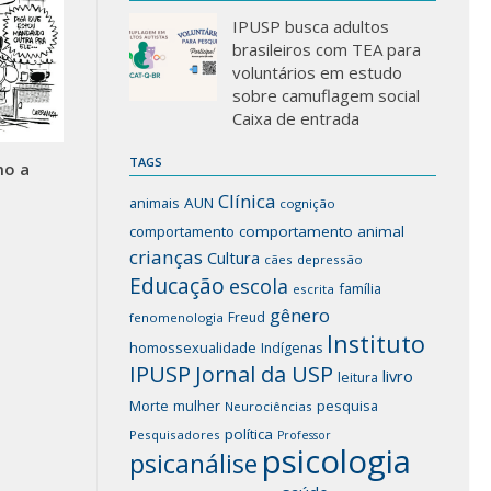
IPUSP busca adultos
brasileiros com TEA para
voluntários em estudo
sobre camuflagem social
Caixa de entrada
TAGS
mo a
Clínica
animais
AUN
cognição
comportamento
comportamento animal
crianças
Cultura
cães
depressão
Educação
escola
família
escrita
gênero
Freud
fenomenologia
Instituto
homossexualidade
Indígenas
IPUSP
Jornal da USP
livro
leitura
mulher
pesquisa
Morte
Neurociências
política
Pesquisadores
Professor
psicologia
psicanálise