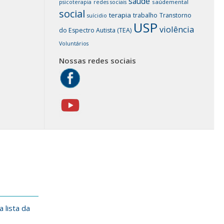
saúde
saúdemental
psicoterapia
redes sociais
social
terapia
trabalho
Transtorno
suícidio
USP
violência
do Espectro Autista (TEA)
Voluntários
Nossas redes sociais
 lista da