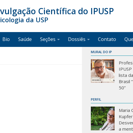
ivulgação Científica do IPUSP
sicologia da USP
Bio
Saúde
Seções
Dossiês
Contato
Qu
MURAL DO IP
Profes
IPUSP 
lista d
Brasil
50”
PERFIL
Maria C
Kupfer
Desve
a mente