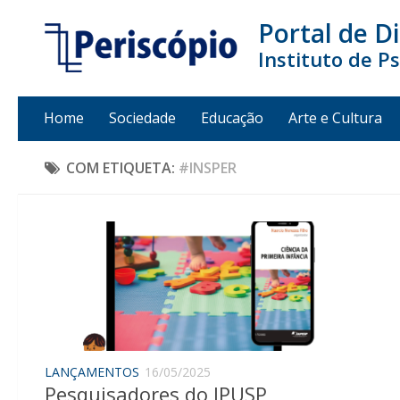
Portal de D
Instituto de P
Home
Sociedade
Educação
Arte e Cultura
COM ETIQUETA:
#INSPER
LANÇAMENTOS
16/05/2025
Pesquisadores do IPUSP