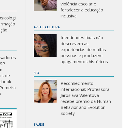
violência escolar e
fortalecer a educação
inclusiva
sicologi
formação
ARTE E CULTURA
ação
Identidades fixas não
descrevem as
experiências de muitas
pessoas e produzem
sadores
apagamentos históricos
USP
m
BIO
los de
-book
Reconhecimento
Primeira
internacional: Professora
a
Jaroslava Valentova
recebe prêmio da Human
Behavior and Evolution
Society
SAÚDE