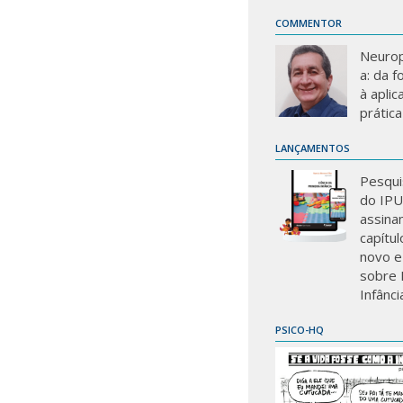
COMMENTOR
Neurop
a: da 
à aplic
prática
LANÇAMENTOS
Pesqui
do IP
assina
capítu
novo e
sobre 
Infânci
PSICO-HQ