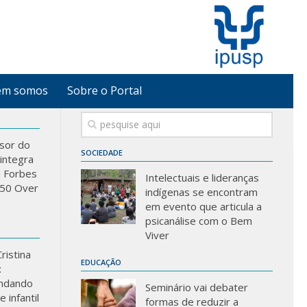
em somos
Sobre o Portal
sor do
SOCIEDADE
integra
a Forbes
Intelectuais e lideranças
 “50 Over
indígenas se encontram
em evento que articula a
psicanálise com o Bem
Viver
ristina
EDUCAÇÃO
:
ndando
Seminário vai debater
 infantil
formas de reduzir a