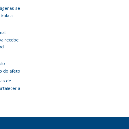
ndígenas se
icula a
nal:
va recebe
nd
olo
ão do afeto
mas de
ortalecer a