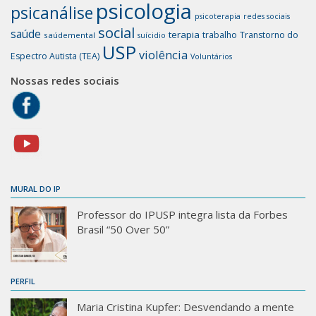
psicologia
psicanálise
psicoterapia
redes sociais
social
saúde
terapia
trabalho
Transtorno do
saúdemental
suícidio
USP
violência
Espectro Autista (TEA)
Voluntários
Nossas redes sociais
MURAL DO IP
Professor do IPUSP integra lista da Forbes
Brasil “50 Over 50”
PERFIL
Maria Cristina Kupfer: Desvendando a mente