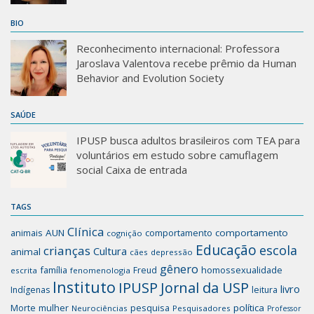
BIO
Reconhecimento internacional: Professora
Jaroslava Valentova recebe prêmio da Human
Behavior and Evolution Society
SAÚDE
IPUSP busca adultos brasileiros com TEA para
voluntários em estudo sobre camuflagem
social Caixa de entrada
TAGS
Clínica
animais
AUN
comportamento
comportamento
cognição
Educação
escola
crianças
Cultura
animal
cães
depressão
gênero
família
homossexualidade
Freud
escrita
fenomenologia
Instituto
IPUSP
Jornal da USP
livro
Indígenas
leitura
mulher
pesquisa
política
Morte
Neurociências
Pesquisadores
Professor