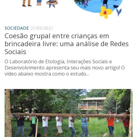
Saúde
Seções
Mural do IP
SOCIEDADE
21/05/2021
Coesão grupal entre crianças em
Perfil
brincadeira livre: uma análise de Redes
Commentor
Sociais
Lançamento
O Laboratório de Etologia, Interações Sociais e
Psico-HQ
Desenvolvimento apresenta seu mais novo artigo! O
vídeo abaixo mostra como o estudo...
Dossiês
Gênero
Alfabetização
Transtorno do Espectro Autista
Contato
Quem somos