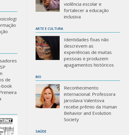
violência escolar e
fortalecer a educação
inclusiva
sicologi
formação
ARTE E CULTURA
ação
Identidades fixas não
descrevem as
experiências de muitas
pessoas e produzem
sadores
apagamentos históricos
USP
m
BIO
los de
-book
Reconhecimento
Primeira
internacional: Professora
a
Jaroslava Valentova
recebe prêmio da Human
Behavior and Evolution
Society
SAÚDE