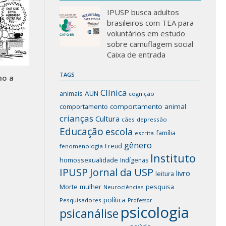
IPUSP busca adultos
brasileiros com TEA para
voluntários em estudo
sobre camuflagem social
Caixa de entrada
TAGS
mo a
Clínica
animais
AUN
cognição
comportamento
comportamento animal
crianças
Cultura
cães
depressão
Educação
escola
família
escrita
gênero
Freud
fenomenologia
Instituto
homossexualidade
Indígenas
IPUSP
Jornal da USP
livro
leitura
mulher
pesquisa
Morte
Neurociências
política
Pesquisadores
Professor
psicologia
psicanálise