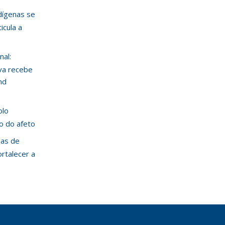
ndígenas se
icula a
nal:
va recebe
nd
olo
ão do afeto
mas de
ortalecer a