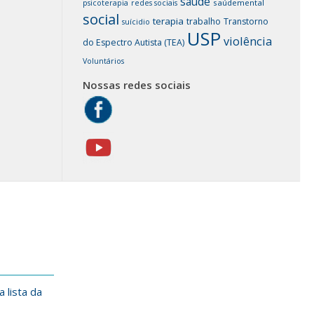
saúde
saúdemental
psicoterapia
redes sociais
social
terapia
trabalho
Transtorno
suícidio
USP
violência
do Espectro Autista (TEA)
Voluntários
Nossas redes sociais
 lista da