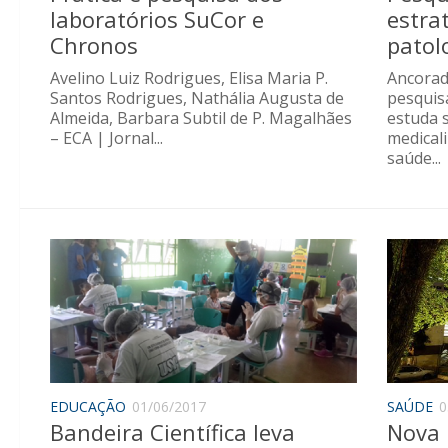
laboratórios SuCor e
estra
Chronos
patol
Avelino Luiz Rodrigues, Elisa Maria P.
Ancorad
Santos Rodrigues, Nathália Augusta de
pesquisa
Almeida, Barbara Subtil de P. Magalhães
estuda s
– ECA | Jornal...
medicali
saúde...
EDUCAÇÃO
01/06/2017
SAÚDE
0
Bandeira Científica leva
Nova 