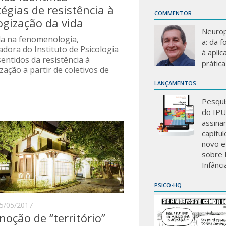
tégias de resistência à
COMMENTOR
ogização da vida
Neurop
a na fenomenologia,
a: da 
dora do Instituto de Psicologia
à aplic
entidos da resistência à
prática
zação a partir de coletivos de
LANÇAMENTOS
Pesqui
do IP
assina
capítu
novo e
sobre 
Infânci
PSICO-HQ
5/05/2017
noção de “território”