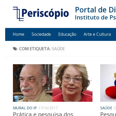
Portal de D
Instituto de P
Home
Sociedade
Educação
Arte e Cultura
COM ETIQUETA:
SAÚDE
MURAL DO IP
17/10/2017
SAÚDE
2
Prática e pesquisa dos
Pesqu