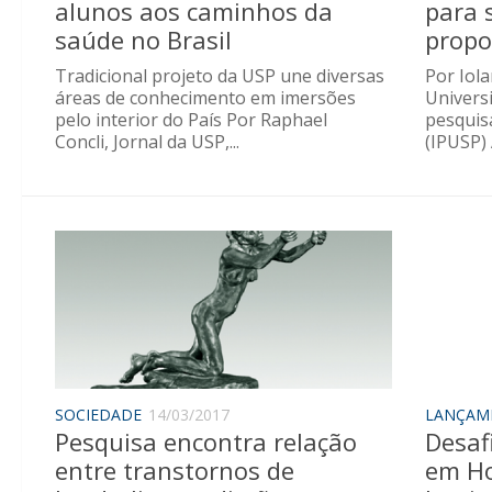
alunos aos caminhos da
para 
saúde no Brasil
propo
Tradicional projeto da USP une diversas
Por Iol
áreas de conhecimento em imersões
Universi
pelo interior do País Por Raphael
pesquisa
Concli, Jornal da USP,...
(IPUSP) 
SOCIEDADE
14/03/2017
LANÇAM
Pesquisa encontra relação
Desaf
entre transtornos de
em Ho