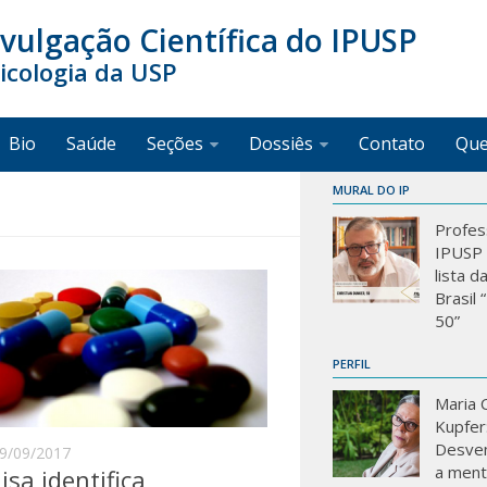
ivulgação Científica do IPUSP
sicologia da USP
Bio
Saúde
Seções
Dossiês
Contato
Qu
MURAL DO IP
Profes
IPUSP 
lista d
Brasil
50”
PERFIL
Maria C
Kupfer
Desve
9/09/2017
a mente
isa identifica