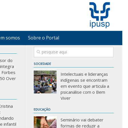
em somos
Sobre o Portal
sor do
SOCIEDADE
integra
a Forbes
Intelectuais e lideranças
 “50 Over
indígenas se encontram
em evento que articula a
psicanálise com o Bem
Viver
ristina
EDUCAÇÃO
:
ndando
Seminário vai debater
 infantil
formas de reduzir a