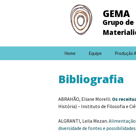
GEMA
Grupo de 
Material
Pular
Home
Equipe
Produção 
para
o
conteúdo
Bibliografia
ABRAHÃO, Eliane Morelli.
Os receitu
História) – Instituto de Filosofia e 
ALGRANTI, Leila Mezan.
Alimentação e
diversidade de fontes e possibilidade