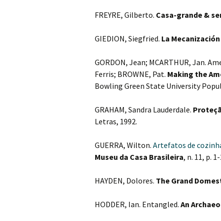
FREYRE, Gilberto.
Casa-grande & se
GIEDION, Siegfried.
La Mecanización
GORDON, Jean; MCARTHUR, Jan. Amer
Ferris; BROWNE, Pat.
Making the Am
Bowling Green State University Popula
GRAHAM, Sandra Lauderdale.
Proteçã
Letras, 1992.
GUERRA, Wilton.
Artefatos de cozinha
Museu da Casa Brasileira
, n. 11, p. 
HAYDEN, Dolores.
The Grand Domest
HODDER, Ian. Entangled.
An Archaeo