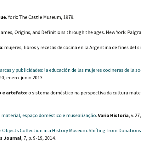
gue
. York: The Castle Museum, 1979.
Names, Origins, and Definitions through the ages. New York: Palgr
a
: mujeres, libros y recetas de cocina en la Argentina de fines del si
rcas y publicidades: la educación de las mujeres cocineras de la 
-190, enero-junio 2013.
 e artefato:
o sistema doméstico na perspectiva da cultura materi
a material, espaço doméstico e musealização
.
Varia Historia
, v. 2
r Objects Collection in a History Museum: Shifting from Donation
s Journal
, 7, p. 9-19, 2014.