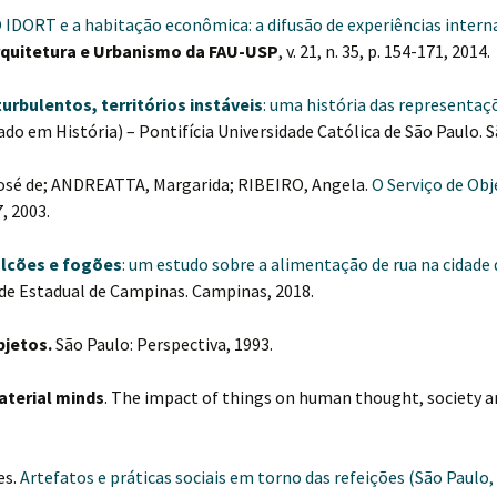
 IDORT e a habitação econômica: a difusão de experiências intern
quitetura e Urbanismo da FAU-USP
, v. 21, n. 35, p. 154-171, 2014.
urbulentos, territórios instáveis
: uma história das representaç
ado em História) – Pontifícia Universidade Católica de São Paulo. S
osé de; ANDREATTA, Margarida; RIBEIRO, Angela.
O Serviço de Obj
7, 2003.
alcões e fogões
: um estudo sobre a alimentação de rua na cidade
de Estadual de Campinas. Campinas, 2018.
bjetos.
São Paulo: Perspectiva, 1993.
aterial minds
. The impact of things on human thought, society a
es.
Artefatos e práticas sociais em torno das refeições (São Paulo, s