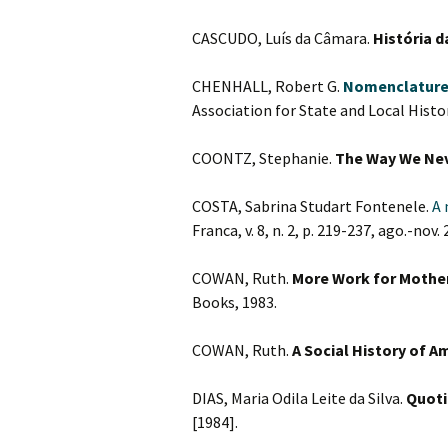
CASCUDO, Luís da Câmara.
História d
CHENHALL, Robert G.
Nomenclature
Association for State and Local Histor
COONTZ, Stephanie.
The Way We Ne
COSTA, Sabrina Studart Fontenele.
A 
Franca, v. 8, n. 2, p. 219-237, ago.-nov. 
COWAN, Ruth.
More Work for Mothe
Books, 1983.
COWAN, Ruth.
A Social History of 
DIAS, Maria Odila Leite da Silva.
Quoti
[1984].