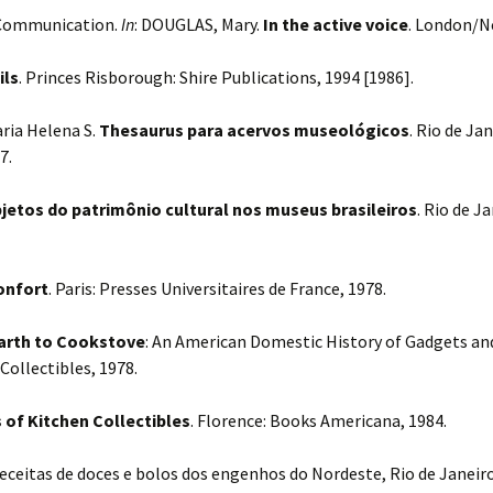
 Communication.
In
: DOUGLAS, Mary.
In the active voice
. London/N
ils
. Princes Risborough: Shire Publications, 1994 [1986].
ria Helena S.
Thesaurus para acervos museológicos
. Rio de Ja
7.
jetos do patrimônio cultural nos museus brasileiros
. Rio de J
onfort
. Paris: Presses Universitaires de France, 1978.
arth to Cookstove
: An American Domestic History of Gadgets an
Collectibles, 1978.
s of Kitchen Collectibles
. Florence: Books Americana, 1984.
eceitas de doces e bolos dos engenhos do Nordeste, Rio de Janeiro