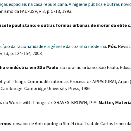
as espaciais na casa republicana. A higiene pública e outras novi
smo da FAU-USP, v. 3, p. 5-18, 1993.
acete paulistano: e outras formas urbanas de morar da elite ca
ncípio da racionalidade e a gênese da cozinha moderna
.
Pós
. Revi
 13, p. 124-154, 2003.
ha e indústria em São Paulo
: do rural ao urbano. São Paulo: Edusp
phy of Things: Commoditization as Process.
In
: APPADURAI, Arjun (
 Cambridge: Cambridge University Press, 1986.
w do Words with Things.
In
: GRAVES-BROWN, P. M.
Matter, Materi
ernos
: ensaios de Antropologia Simétrica. Trad. de Carlos Irineu da