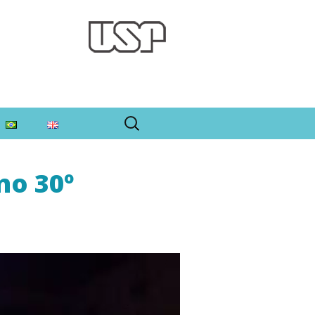
Pesquisar
por:
no 30º