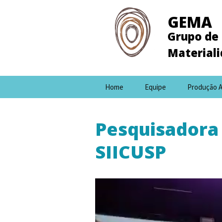
GEMA
Grupo de 
Material
Pular
Home
Equipe
Produção 
para
o
conteúdo
Pesquisadora
SIICUSP