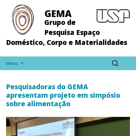
GEMA
Grupo de
Pesquisa Espaço
Doméstico, Corpo e Materialidades
Pular
Pesquisar
Menu
para
por:
o
conteúdo
Pesquisadoras do GEMA
apresentam projeto em simpósio
sobre alimentação