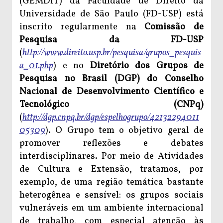
(GEMDIT) da Faculdade de Direito da
Universidade de São Paulo (FD-USP) está
inscrito regularmente na
Comissão de
Pesquisa da FD-USP
(
http://www.direito.usp.br/pesquisa/grupos_pesquis
a_01.php
) e no
Diretório dos Grupos de
Pesquisa no Brasil (DGP) do Conselho
Nacional de Desenvolvimento Científico e
Tecnológico (CNPq)
(
http://dgp.cnpq.br/dgp/espelhogrupo/42132294011
05309
). O Grupo tem o objetivo geral de
promover reflexões e debates
interdisciplinares. Por meio de Atividades
de Cultura e Extensão, tratamos, por
exemplo, de uma região temática bastante
heterogênea e sensível: os grupos sociais
vulneráveis em um ambiente internacional
de trabalho, com especial atenção às