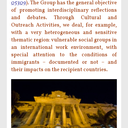
05309
). The Group has the general objective
of promoting interdisciplinary reflections
and debates. Through Cultural and
Outreach Activities, we deal, for example,
with a very heterogeneous and sensitive
thematic region: vulnerable social groups in
an international work environment, with
special attention to the conditions of
immigrants – documented or not – and
their impacts on the recipient countries.