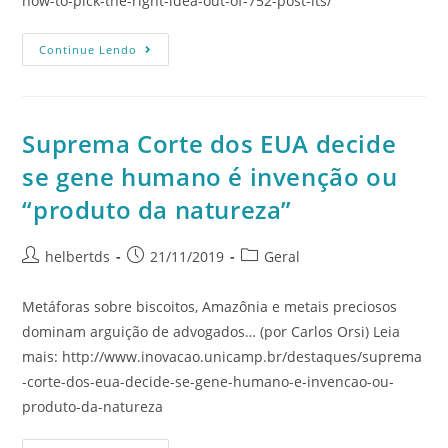
how-to-pick-the-right-idea-out-of-752-post-its/
Continue Lendo
Suprema Corte dos EUA decide
se gene humano é invenção ou
“produto da natureza”
helbertds
21/11/2019
Geral
Metáforas sobre biscoitos, Amazônia e metais preciosos
dominam arguição de advogados… (por Carlos Orsi) Leia
mais: http://www.inovacao.unicamp.br/destaques/suprema
-corte-dos-eua-decide-se-gene-humano-e-invencao-ou-
produto-da-natureza