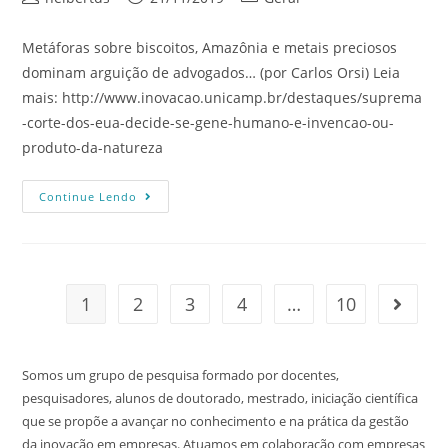
Metáforas sobre biscoitos, Amazônia e metais preciosos
dominam arguição de advogados… (por Carlos Orsi) Leia
mais: http://www.inovacao.unicamp.br/destaques/suprema
-corte-dos-eua-decide-se-gene-humano-e-invencao-ou-
produto-da-natureza
Continue Lendo
1
2
3
4
…
10
Somos um grupo de pesquisa formado por docentes,
pesquisadores, alunos de doutorado, mestrado, iniciação científica
que se propõe a avançar no conhecimento e na prática da gestão
da inovação em empresas. Atuamos em colaboração com empresas