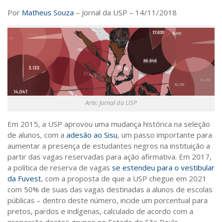
Saúde
Por
Matheus Souza
– Jornal da USP – 14/11/2018
Seções
Mural do IP
Perfil
Commentor
Lançamento
Arte: Jornal da USP
Psico-HQ
E
m 2015, a USP aprovou uma mudança histórica na seleção
Dossiês
de alunos, com a
adesão ao Sisu
, um passo importante para
Gênero
aumentar a presença de estudantes negros na instituição a
partir das vagas reservadas para ação afirmativa. Em 2017,
Alfabetização
a política de reserva de vagas
se estendeu para o vestibular
Transtorno do Espectro Autista
da Fuvest
, com a proposta de que a USP chegue em 2021
com 50% de suas das vagas destinadas a alunos de escolas
Contato
públicas – dentro deste número, incide um porcentual para
Quem somos
pretos, pardos e indígenas, calculado de acordo com a