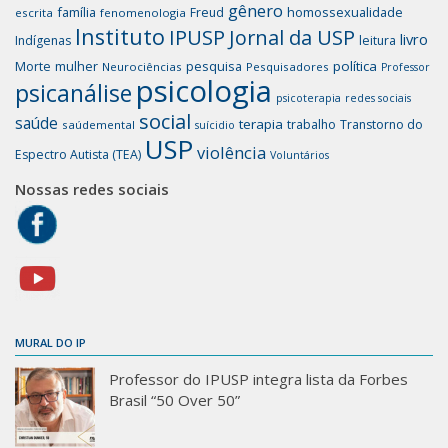
gênero
família
homossexualidade
Freud
escrita
fenomenologia
Instituto
IPUSP
Jornal da USP
livro
Indígenas
leitura
mulher
pesquisa
política
Morte
Neurociências
Pesquisadores
Professor
psicologia
psicanálise
psicoterapia
redes sociais
social
saúde
terapia
trabalho
Transtorno do
saúdemental
suícidio
USP
violência
Espectro Autista (TEA)
Voluntários
Nossas redes sociais
MURAL DO IP
Professor do IPUSP integra lista da Forbes
Brasil “50 Over 50”