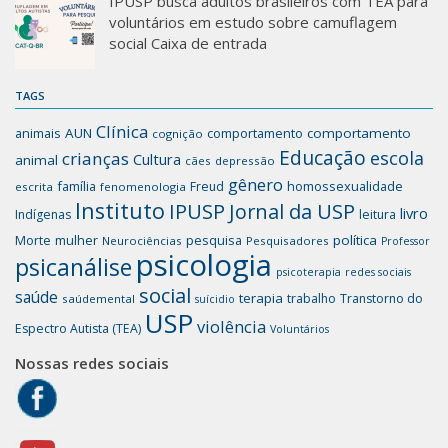
IPUSP busca adultos brasileiros com TEA para
voluntários em estudo sobre camuflagem
social Caixa de entrada
TAGS
Clínica
animais
AUN
comportamento
comportamento
cognição
Educação
escola
crianças
Cultura
animal
cães
depressão
gênero
família
homossexualidade
Freud
escrita
fenomenologia
Instituto
IPUSP
Jornal da USP
livro
Indígenas
leitura
mulher
pesquisa
política
Morte
Neurociências
Pesquisadores
Professor
psicologia
psicanálise
psicoterapia
redes sociais
social
saúde
terapia
trabalho
Transtorno do
saúdemental
suícidio
USP
violência
Espectro Autista (TEA)
Voluntários
Nossas redes sociais