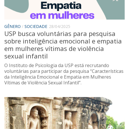
Saúde
Seções
Mural do IP
GÊNERO
/
SOCIEDADE
28/04/2025
USP busca voluntárias para pesquisa
Perfil
sobre inteligência emocional e empatia
Commentor
em mulheres vítimas de violência
Lançamento
sexual infantil
Psico-HQ
O Instituto de Psicologia da USP está recrutando
voluntárias para participar da pesquisa “Características
Dossiês
da Inteligência Emocional e Empatia em Mulheres
Vítimas de Violência Sexual Infantil”.
Gênero
Alfabetização
Transtorno do Espectro Autista
Contato
Quem somos