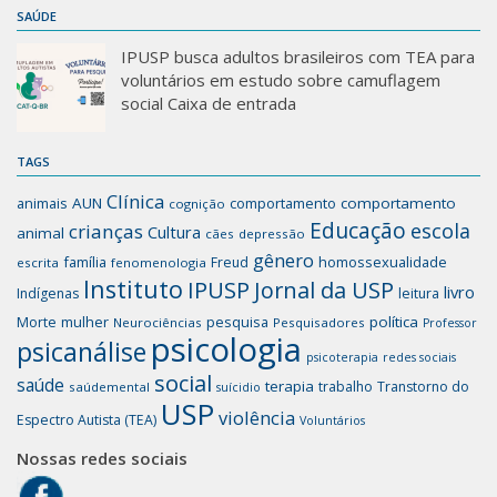
SAÚDE
IPUSP busca adultos brasileiros com TEA para
voluntários em estudo sobre camuflagem
social Caixa de entrada
TAGS
Clínica
animais
AUN
comportamento
comportamento
cognição
Educação
escola
crianças
Cultura
animal
cães
depressão
gênero
família
homossexualidade
Freud
escrita
fenomenologia
Instituto
IPUSP
Jornal da USP
livro
Indígenas
leitura
mulher
pesquisa
política
Morte
Neurociências
Pesquisadores
Professor
psicologia
psicanálise
psicoterapia
redes sociais
social
saúde
terapia
trabalho
Transtorno do
saúdemental
suícidio
USP
violência
Espectro Autista (TEA)
Voluntários
Nossas redes sociais