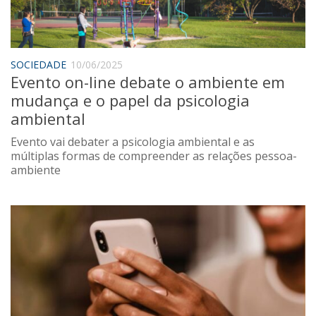
Saúde
Seções
Mural do IP
SOCIEDADE
10/06/2025
Evento on-line debate o ambiente em
Perfil
mudança e o papel da psicologia
Commentor
ambiental
Lançamento
Evento vai debater a psicologia ambiental e as
Psico-HQ
múltiplas formas de compreender as relações pessoa-
ambiente
Dossiês
Gênero
Alfabetização
Transtorno do Espectro Autista
Contato
Quem somos