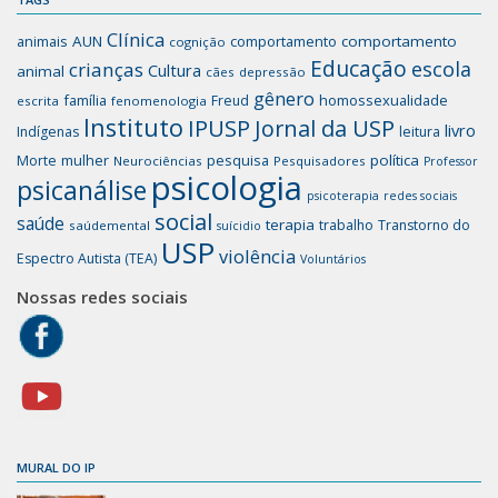
Clínica
animais
AUN
comportamento
comportamento
cognição
Educação
escola
crianças
Cultura
animal
cães
depressão
gênero
família
homossexualidade
Freud
escrita
fenomenologia
Instituto
IPUSP
Jornal da USP
livro
Indígenas
leitura
mulher
pesquisa
política
Morte
Neurociências
Pesquisadores
Professor
psicologia
psicanálise
psicoterapia
redes sociais
social
saúde
terapia
trabalho
Transtorno do
saúdemental
suícidio
USP
violência
Espectro Autista (TEA)
Voluntários
Nossas redes sociais
MURAL DO IP