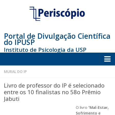
Portal de Divulgação Científica
do IPUSP
Instituto de Psicologia da USP
Home
MURAL DO IP
Sociedade
Livro de professor do IP é selecionado
Educação
entre os 10 finalistas no 58o Prêmio
Jabuti
Arte e Cultura
O livro “
Mal-Estar,
Bio
Sofrimento e