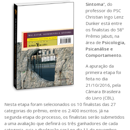
Saúde
Sintoma
“, do
professor do PSC
Seções
Christian Ingo Lenz
Dunker está entre
Mural do IP
os finalistas do 58º
Perfil
Prêmio Jabuti, na
área de
Psicologia,
Commentor
Psicanálise e
Lançamento
Comportamento
.
Psico-HQ
A apuração da
primeira etapa foi
Dossiês
feita no dia
Gênero
21/10/2016, pela
Câmara Brasileira
Alfabetização
do Livro (CBL).
Transtorno do Espectro Autista
Nesta etapa foram selecionados os 10 finalistas das 27
categorias do prêmio, entre os 2.400 inscritos. Já na
Contato
segunda etapa do processo, os finalistas serão submetidos
a uma avaliação que definirá os três ganhadores de cada
Quem somos
categoria, cuja a divulgação será no dia 11 de novembro.