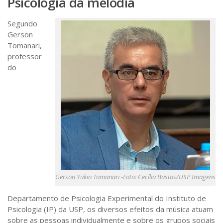
Psicologia da melodia
Segundo
Gerson
Tomanari,
professor
do
Gerson Yukio Tomanari -Foto: Cecília Bastos/USP Imagens
Departamento de Psicologia Experimental do Instituto de
Psicologia (IP) da USP, os diversos efeitos da música atuam
sobre as pessoas individualmente e sobre os grupos sociais