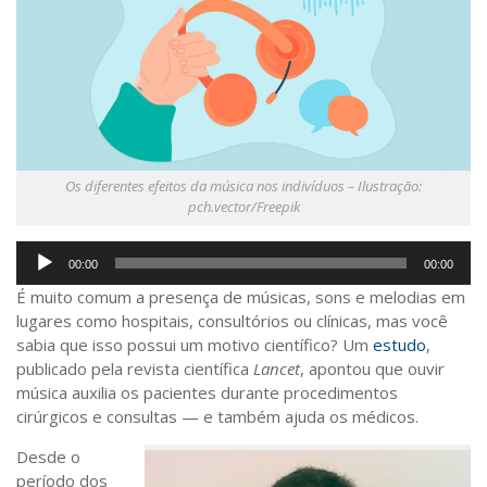
Saúde
Seções
Mural do IP
Perfil
Commentor
Os diferentes efeitos da música nos indivíduos – Ilustração:
Lançamento
pch.vector/Freepik
Psico-HQ
Tocador
00:00
00:00
Dossiês
de
É muito comum a presença de músicas, sons e melodias em
áudio
Gênero
lugares como hospitais, consultórios ou clínicas, mas você
sabia que isso possui um motivo científico? Um
estudo
,
Alfabetização
publicado pela revista científica
Lancet
, apontou que ouvir
Transtorno do Espectro Autista
música auxilia os pacientes durante procedimentos
cirúrgicos e consultas — e também ajuda os médicos.
Contato
Desde o
Quem somos
período dos