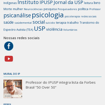
Instituto
IPUSP
Jornal da USP
livro
Indígenas
leitura
mulher
pesquisa
política
Morte
Neurociências
Pesquisadores
Professor
psicologia
psicanálise
psicoterapia
redes sociais
social
saúde
terapia
trabalho
Transtorno do
saúdemental
suícidio
USP
violência
Espectro Autista (TEA)
Voluntários
Nossas redes sociais
MURAL DO IP
Professor do IPUSP integra lista da Forbes
Brasil “50 Over 50”
PERFIL