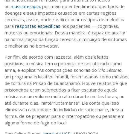
ou
musicoterapia,
por meio do entendimento dos tipos de
doenças e seus impactos causados em certas regiões
cerebrais, assim, pode-se direcionar os tipos de melodias
para
respostas específicas
nos pacientes — cognitivas,
motoras ou emocionais. Dessa maneira, é capaz de auxiliar
na normalização da função cerebral, diminuição de sintomas
e melhorias no bem-estar.
Por fim, de acordo com Iazzetta, além dos efeitos
positivos, a música tem o potencial de ser utilizada como
arma, e explica: “As composições sonoras do
Vila Sésamo
,
um programa educativo infantil, foram usadas como músicas
de tortura na Prisão de Guantánamo. Houve relatos de que
prisioneiros eram submetidos a ficar escutando aquela
música em um volume muito alto durante muitas horas, ou
até durante dias, ininterruptamente”. Ele conta que isso
eliminava a capacidade do indivíduo de raciocinar e, dessa
forma, de se preparar para o interrogatório ou pensar em
alguma forma de fugir do local.
Por: Felipe Bueno,
Jornal da USP
, 15/03/2024