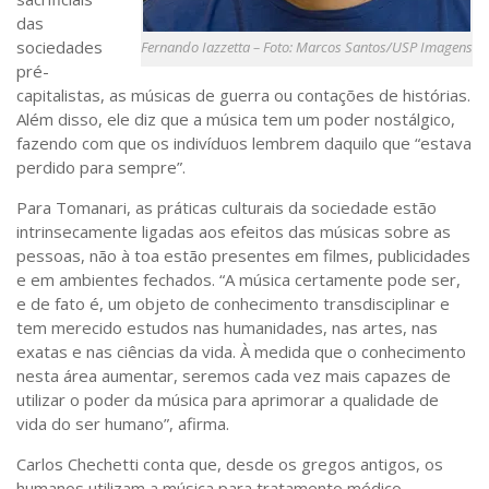
das
sociedades
Fernando Iazzetta – Foto: Marcos Santos/USP Imagens
pré-
capitalistas, as músicas de guerra ou contações de histórias.
Além disso, ele diz que a música tem um poder nostálgico,
fazendo com que os indivíduos lembrem daquilo que “estava
perdido para sempre”.
Para Tomanari, as práticas culturais da sociedade estão
intrinsecamente ligadas aos efeitos das músicas sobre as
pessoas, não à toa estão presentes em filmes, publicidades
e em ambientes fechados. “A música certamente pode ser,
e de fato é, um objeto de conhecimento transdisciplinar e
tem merecido estudos nas humanidades, nas artes, nas
exatas e nas ciências da vida. À medida que o conhecimento
nesta área aumentar, seremos cada vez mais capazes de
utilizar o poder da música para aprimorar a qualidade de
vida do ser humano”, afirma.
Carlos Chechetti conta que, desde os gregos antigos, os
humanos utilizam a música para tratamento médico