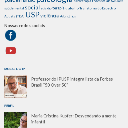
saúde
psicoterapia
redes sociais
social
terapia
trabalho
Transtorno do Espectro
saúdemental
suícidio
USP
violência
Autista (TEA)
Voluntários
Nossas redes sociais
MURAL DO IP
Professor do IPUSP integra lista da Forbes
Brasil “50 Over 50”
PERFIL
Maria Cristina Kupfer: Desvendando a mente
infantil