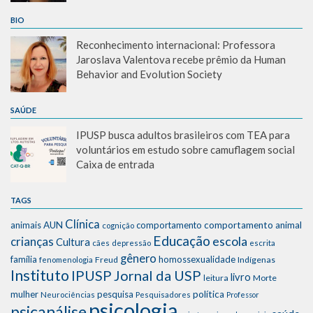
BIO
Reconhecimento internacional: Professora
Jaroslava Valentova recebe prêmio da Human
Behavior and Evolution Society
SAÚDE
IPUSP busca adultos brasileiros com TEA para
voluntários em estudo sobre camuflagem social
Caixa de entrada
TAGS
Clínica
animais
AUN
comportamento
comportamento animal
cognição
Educação
escola
crianças
Cultura
cães
depressão
escrita
gênero
família
homossexualidade
Freud
Indígenas
fenomenologia
Instituto
IPUSP
Jornal da USP
livro
leitura
Morte
mulher
pesquisa
política
Neurociências
Pesquisadores
Professor
psicologia
psicanálise