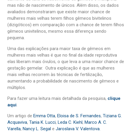
Sobre o Portal
mas não de nascimento de únicos. Além disso, os dados
avaliados demonstraram que existe maior chance de
mulheres mais velhas terem filhos gêmeos bivitelinos
(dizigóticos) em comparação com a chance de terem filhos
gêmeos univitelinos, mesmo essa diferença sendo
pequena.
Uma das explicações para maior taxa de gêmeos em
mulheres mais velhas é que no final da idade reprodutiva
elas liberam mais óvulos, o que leva a uma maior chance de
gestação gemelar. Outra explicação é que as mulheres
mais velhas recorrem às técnicas de fertilização,
aumentando a probabilidade de nascimento de gêmeos e
múltiplos.
Para fazer uma leitura mais detalhada da pesquisa,
clique
aqui
.
Um artigo de
Emma Otta
,
Eloisa de S. Fernandes
,
Tiziana G.
Acquaviva
,
Tania K. Lucci
,
Leda C. Kiehl
,
Marco A. C.
Varella
,
Nancy L. Segal
e
Jaroslava V. Valentova.