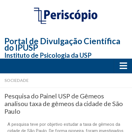
Portal de Divulgação Científica
do IPUSP
Instituto de Psicologia da USP
Home
SOCIEDADE
Sociedade
Pesquisa do Painel USP de Gêmeos
Educação
analisou taxa de gêmeos da cidade de São
Paulo
Arte e Cultura
Bio
A pesquisa teve por objetivo estudar a taxa de gêmeos da
cidade de São Paulo. De forma pioneira, foram investigados