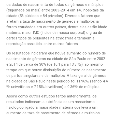
Saúde
os dados de nascimento de todos os gêmeos e múltiplos
(trigêmeos ou mais) entre 2003-2014 em 140 hospitais da
Seções
cidade (56 públicos e 84 privados). Diversos fatores que
Mural do IP
afetam a taxa de nascimento de gêmeos e múltiplos já
foram estudados em outros países, dentre eles estão idade
Perfil
materna, maior IMC (índice de massa corporal) o grau de
Commentor
certos tipos de poluentes na atmosfera e também a
reprodução assistida, entre outros fatores.
Lançamento
Os resultados indicaram que houve aumento do número de
Psico-HQ
nascimento de gêmeos na cidade de São Paulo entre 2002
Dossiês
e 2014 de cerca de 30% (de 10.1 para 13.3 ‰), ao mesmo
tempo em que houve diminuição do número de nascimento
Gênero
de partos singulares e de múltiplos. A taxa geral de gêmeos
Alfabetização
na cidade de São Paulo neste período foi 11.96‰ (sendo 4.4
‰ univetilinos e 7.15‰ bivetilinos) e 0.36‰ de múltiplos.
Transtorno do Espectro Autista
Assim como outros estudos feitos anteriormente, os
Contato
resultados indicaram a existência de um mecanismo
Quem somos
fisiológico ligado à maior idade materna que leva a um
aumento da taxa de nascimento de gêmeos e múltiplos,