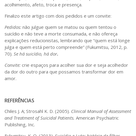
acolhimento, afeto, troca e presença.
Finalizo este artigo com dois pedidos e um convite:
Pedidos:
não julgue quem se matou ou quem tentou o
suicídio e não teve a morte consumada, e não ofereça
explicações reducionistas, lembrando que “quem está longe
julga e quem está perto compreende” (Fukumitsu, 2012, p.
70).
Se há suicídio, há dor
.
Convite:
crie espaços para acolher sua dor e seja acolhedor
da dor do outro para que possamos transformar dor em
amor.
REFERÊNCIAS
Chiles J. A; Strosahl K. D. (2005).
Clinical Manual of Assessment
and Treatment of Suicidal Patients.
American Psychiatric
Publishing, Inc.
Fukumitsu, K. O. (2013).
Suicídio e Luto: história de filhos