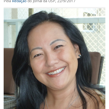
Pela
Redação
do Jornal da USP, 22/9/2017
Saúde
Seções
Mural do IP
Perfil
Commentor
Lançamento
Psico-HQ
Dossiês
Gênero
Alfabetização
Transtorno do Espectro Autista
Contato
Quem somos