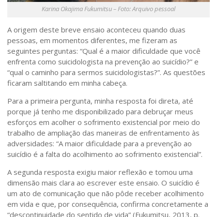
Sobre o Portal
Karina Okajima Fukumitsu – Foto: Arquivo pessoal
A
origem deste breve ensaio aconteceu quando duas
pessoas, em momentos diferentes, me fizeram as
seguintes perguntas: “Qual é a maior dificuldade que você
enfrenta como suicidologista na prevenção ao suicídio?” e
“qual o caminho para sermos suicidologistas?”. As questões
ficaram saltitando em minha cabeça.
Para a primeira pergunta, minha resposta foi direta, até
porque já tenho me disponibilizado para debruçar meus
esforços em acolher o sofrimento existencial por meio do
trabalho de ampliação das maneiras de enfrentamento às
adversidades: “A maior dificuldade para a prevenção ao
suicídio é a falta do acolhimento ao sofrimento existencial”.
A segunda resposta exigiu maior reflexão e tomou uma
dimensão mais clara ao escrever este ensaio. O suicídio é
um ato de comunicação que não pôde receber acolhimento
em vida e que, por consequência, confirma concretamente a
“descontinuidade do sentido de vida” (Fukumitsu, 2013, p.