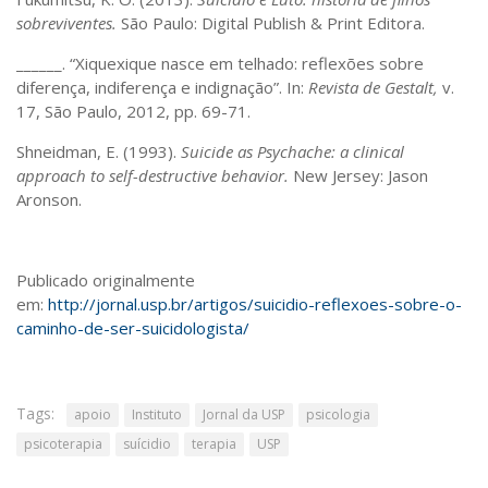
sobreviventes.
São Paulo: Digital Publish & Print Editora.
______. “Xiquexique nasce em telhado: reflexões sobre
diferença, indiferença e indignação”. In:
Revista de Gestalt,
v.
17, São Paulo, 2012, pp. 69-71.
Shneidman, E. (1993).
Suicide as Psychache: a clinical
approach to self-destructive behavior.
New Jersey: Jason
Aronson.
Publicado originalmente
em:
http://jornal.usp.br/artigos/suicidio-reflexoes-sobre-o-
caminho-de-ser-suicidologista/
Tags:
apoio
Instituto
Jornal da USP
psicologia
psicoterapia
suícidio
terapia
USP