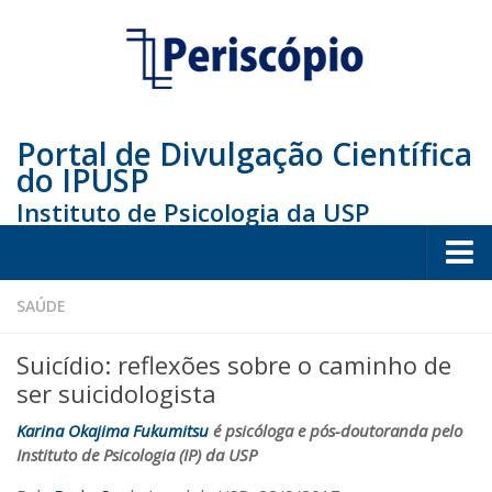
Portal de Divulgação Científica
do IPUSP
Instituto de Psicologia da USP
Home
SAÚDE
Sociedade
Suicídio: reflexões sobre o caminho de
Educação
ser suicidologista
Arte e Cultura
Karina Okajima Fukumitsu
é psicóloga e pós-doutoranda pelo
Instituto de Psicologia (IP) da USP
Bio