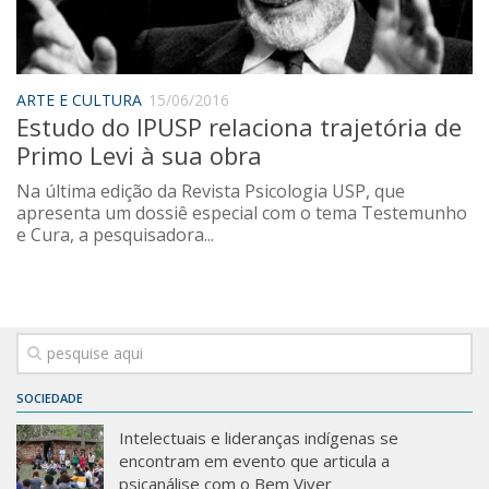
Saúde
Seções
Mural do IP
ARTE E CULTURA
15/06/2016
Estudo do IPUSP relaciona trajetória de
Perfil
Primo Levi à sua obra
Commentor
Na última edição da Revista Psicologia USP, que
Lançamento
apresenta um dossiê especial com o tema Testemunho
e Cura, a pesquisadora...
Psico-HQ
Dossiês
Gênero
Alfabetização
Transtorno do Espectro Autista
SOCIEDADE
Contato
Intelectuais e lideranças indígenas se
encontram em evento que articula a
Quem somos
psicanálise com o Bem Viver