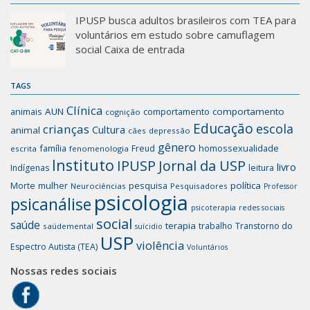
IPUSP busca adultos brasileiros com TEA para
voluntários em estudo sobre camuflagem
social Caixa de entrada
TAGS
Clínica
animais
AUN
comportamento
comportamento
cognição
Educação
escola
crianças
Cultura
animal
cães
depressão
gênero
família
homossexualidade
Freud
escrita
fenomenologia
Instituto
IPUSP
Jornal da USP
livro
Indígenas
leitura
mulher
pesquisa
política
Morte
Neurociências
Pesquisadores
Professor
psicologia
psicanálise
psicoterapia
redes sociais
social
saúde
terapia
trabalho
Transtorno do
saúdemental
suícidio
USP
violência
Espectro Autista (TEA)
Voluntários
Nossas redes sociais