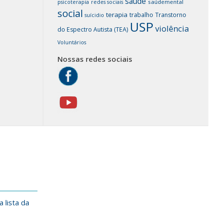
saúde
saúdemental
psicoterapia
redes sociais
social
terapia
trabalho
Transtorno
suícidio
USP
violência
do Espectro Autista (TEA)
Voluntários
Nossas redes sociais
 lista da