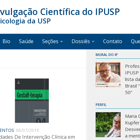
ivulgação Científica do IPUSP
sicologia da USP
Bio
Saúde
Seções
Dossiês
Contato
Qu
MURAL DO IP
Profes
IPUSP 
lista d
Brasil
50”
PERFIL
Maria C
Kupfer
Desve
ENTOS
06/07/2016
a mente
ades De Intervenção Clínica em