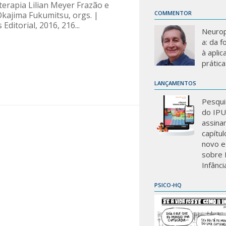
terapia Lilian Meyer Frazão e
COMMENTOR
Okajima Fukumitsu, orgs. |
ditorial, 2016, 216...
Neurop
a: da 
à aplic
prática
LANÇAMENTOS
Pesqui
do IP
assina
capítu
novo e
sobre 
Infânci
PSICO-HQ