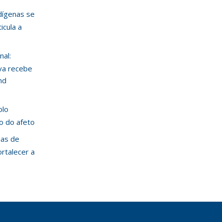
ndígenas se
icula a
nal:
va recebe
nd
olo
ão do afeto
mas de
ortalecer a