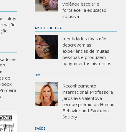
violência escolar e
fortalecer a educação
inclusiva
sicologi
formação
ARTE E CULTURA
ação
Identidades fixas não
descrevem as
experiências de muitas
pessoas e produzem
sadores
apagamentos históricos
USP
m
BIO
los de
-book
Reconhecimento
Primeira
internacional: Professora
a
Jaroslava Valentova
recebe prêmio da Human
Behavior and Evolution
Society
SAÚDE