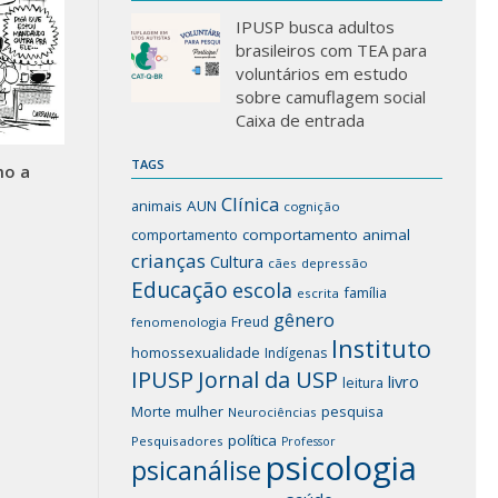
IPUSP busca adultos
brasileiros com TEA para
voluntários em estudo
sobre camuflagem social
Caixa de entrada
TAGS
mo a
Clínica
animais
AUN
cognição
comportamento
comportamento animal
crianças
Cultura
cães
depressão
Educação
escola
família
escrita
gênero
Freud
fenomenologia
Instituto
homossexualidade
Indígenas
IPUSP
Jornal da USP
livro
leitura
mulher
pesquisa
Morte
Neurociências
política
Pesquisadores
Professor
psicologia
psicanálise