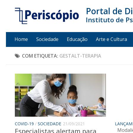
Portal de D
Instituto de P
Home
Sociedade
Educação
Arte e Cultura
COM ETIQUETA:
GESTALT-TERAPIA
COVID-19
/
SOCIEDADE
21/09/2021
LANÇAM
Especialistas alertam para
Modalid