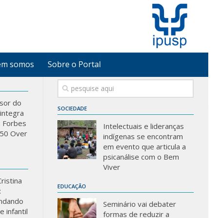
em somos
Sobre o Portal
sor do
SOCIEDADE
integra
a Forbes
Intelectuais e lideranças
 “50 Over
indígenas se encontram
em evento que articula a
psicanálise com o Bem
Viver
ristina
EDUCAÇÃO
:
ndando
Seminário vai debater
 infantil
formas de reduzir a