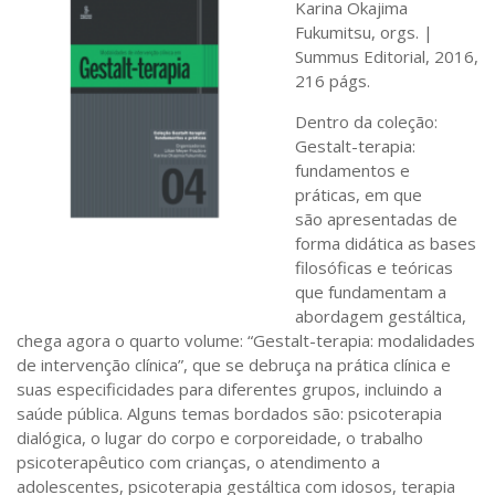
Karina Okajima
Saúde
Fukumitsu, orgs. |
Seções
Summus Editorial, 2016,
216 págs.
Mural do IP
Dentro da coleção:
Perfil
Gestalt-terapia:
Commentor
fundamentos e
práticas, em que
Lançamento
são apresentadas de
Psico-HQ
forma didática as bases
filosóficas e teóricas
Dossiês
que fundamentam a
abordagem gestáltica,
Gênero
chega agora o quarto volume: “Gestalt-terapia: modalidades
Alfabetização
de intervenção clínica”, que se debruça na prática clínica e
suas especificidades para diferentes grupos, incluindo a
Transtorno do Espectro Autista
saúde pública. Alguns temas bordados são: psicoterapia
Contato
dialógica, o lugar do corpo e corporeidade, o trabalho
psicoterapêutico com crianças, o atendimento a
Quem somos
adolescentes, psicoterapia gestáltica com idosos, terapia