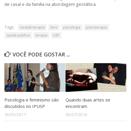
de casal e da família na abordagem gestáltica.
Sobre o Portal
Tags:
Gestalt-terapia
livro
psicologia
psicoterapia
saúde pública
terapia
USP
VOCÊ PODE GOSTAR ...
Psicologia e feminismo são
Quando duas artes se
discutidos no IPUSP
encontram
30/05/2017
06/07/2016