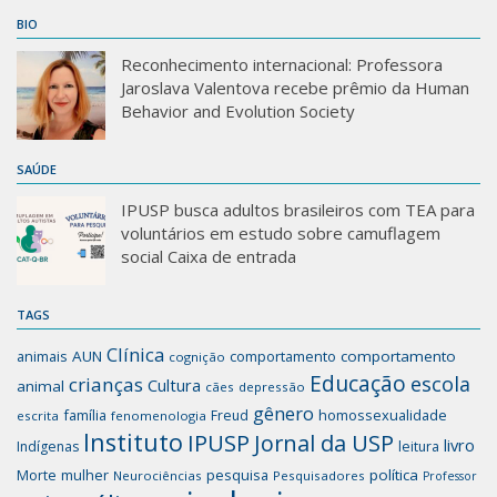
BIO
Reconhecimento internacional: Professora
Jaroslava Valentova recebe prêmio da Human
Behavior and Evolution Society
SAÚDE
IPUSP busca adultos brasileiros com TEA para
voluntários em estudo sobre camuflagem
social Caixa de entrada
TAGS
Clínica
animais
AUN
comportamento
comportamento
cognição
Educação
escola
crianças
Cultura
animal
cães
depressão
gênero
família
homossexualidade
Freud
escrita
fenomenologia
Instituto
IPUSP
Jornal da USP
livro
Indígenas
leitura
mulher
pesquisa
política
Morte
Neurociências
Pesquisadores
Professor