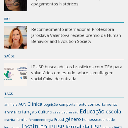
apagamentos históricos
BIO
Reconhecimento internacional: Professora
Jaroslava Valentova recebe prêmio da Human
Behavior and Evolution Society
SAÚDE
IPUSP busca adultos brasileiros com TEA para
voluntários em estudo sobre camuflagem
social Caixa de entrada
TAGS
Clínica
animais
AUN
comportamento
comportamento
cognição
Educação
escola
crianças
Cultura
animal
cães
depressão
gênero
família
homossexualidade
Freud
escrita
fenomenologia
Instituto
IPUSP
Jornal da USP
livro
Indígenas
leitura