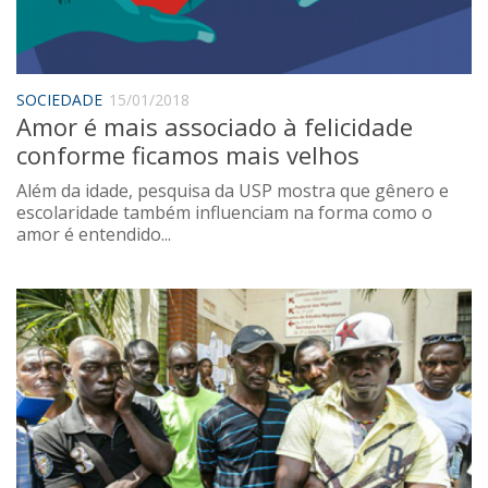
Saúde
Seções
Mural do IP
SOCIEDADE
15/01/2018
Amor é mais associado à felicidade
Perfil
conforme ficamos mais velhos
Commentor
Além da idade, pesquisa da USP mostra que gênero e
Lançamento
escolaridade também influenciam na forma como o
amor é entendido...
Psico-HQ
Dossiês
Gênero
Alfabetização
Transtorno do Espectro Autista
Contato
Quem somos