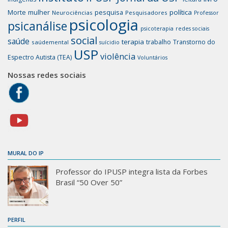
mulher
pesquisa
política
Morte
Neurociências
Pesquisadores
Professor
psicologia
psicanálise
psicoterapia
redes sociais
social
saúde
terapia
trabalho
Transtorno do
saúdemental
suícidio
USP
violência
Espectro Autista (TEA)
Voluntários
Nossas redes sociais
MURAL DO IP
Professor do IPUSP integra lista da Forbes
Brasil “50 Over 50”
PERFIL