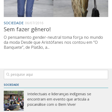
Saúde
Seções
Mural do IP
SOCIEDADE
06/07/2016
Sem fazer gênero!
Perfil
O pensamento gender-neutral toma força no mundo
Commentor
da moda Desde que Aristófanes nos contou em “O
Lançamento
Banquete”, de Platão, a...
Psico-HQ
Dossiês
Gênero
Alfabetização
SOCIEDADE
Transtorno do Espectro Autista
Intelectuais e lideranças indígenas se
Contato
encontram em evento que articula a
psicanálise com o Bem Viver
Quem somos