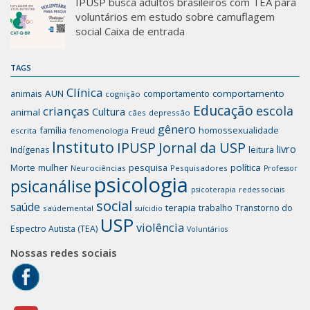
IPUSP busca adultos brasileiros com TEA para
voluntários em estudo sobre camuflagem
social Caixa de entrada
TAGS
Clínica
animais
AUN
comportamento
comportamento
cognição
Educação
escola
crianças
Cultura
animal
cães
depressão
gênero
família
homossexualidade
Freud
escrita
fenomenologia
Instituto
IPUSP
Jornal da USP
livro
Indígenas
leitura
mulher
pesquisa
política
Morte
Neurociências
Pesquisadores
Professor
psicologia
psicanálise
psicoterapia
redes sociais
social
saúde
terapia
trabalho
Transtorno do
saúdemental
suícidio
USP
violência
Espectro Autista (TEA)
Voluntários
Nossas redes sociais