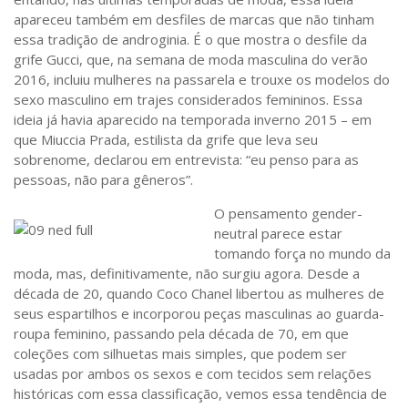
Sobre o Portal
apareceu também em desfiles de marcas que não tinham
essa tradição de androginia. É o que mostra o desfile da
grife Gucci, que, na semana de moda masculina do verão
2016, incluiu mulheres na passarela e trouxe os modelos do
sexo masculino em trajes considerados femininos. Essa
ideia já havia aparecido na temporada inverno 2015 – em
que Miuccia Prada, estilista da grife que leva seu
sobrenome, declarou em entrevista: “eu penso para as
pessoas, não para gêneros”.
O pensamento gender-
neutral parece estar
tomando força no mundo da
moda, mas, definitivamente, não surgiu agora. Desde a
década de 20, quando Coco Chanel libertou as mulheres de
seus espartilhos e incorporou peças masculinas ao guarda-
roupa feminino, passando pela década de 70, em que
coleções com silhuetas mais simples, que podem ser
usadas por ambos os sexos e com tecidos sem relações
históricas com essa classificação, vemos essa tendência de