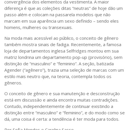
convergência dos elementos da vestimenta. A maior
diferença é que as coleções ditas “neutras” de hoje dão um
passo além e colocam na passarela modelos que não
marcam em sua aparência um sexo definido – sendo eles
homens, mulheres ou transexuais.
Na moda mais acessível ao público, o conceito de gênero
também mostra sinais de fadiga. Recentemente, a famosa
loja de departamentos inglesa Selfridges montou em sua
matriz londrina um departamento pop-up (provisório), sem
distinção de “masculino” e “feminino”. A seção, batizada
Agender (“agênero”), trazia uma seleção de marcas com um
estilo mais neutro que, na teoria, contempla todos os
gêneros.
O conceito de gênero e sua manutenção e desconstrução
está em discussão e ainda encontra muitas contradições.
Contudo, independentemente de continuar existindo a
distinção entre “masculino” e “feminino”, e do modo como se
dá, uma coisa é certa: a tendência é ter moda para todos.
Por Sofia Mendes e Carolina Sasse