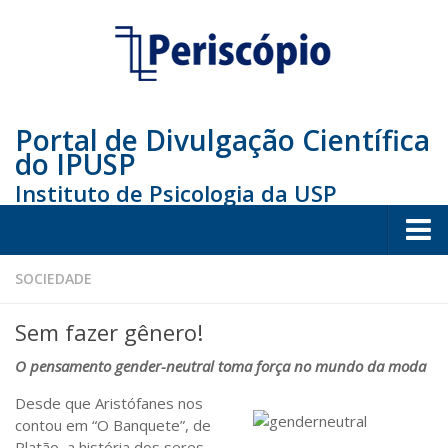
Portal de Divulgação Científica
do IPUSP
Instituto de Psicologia da USP
Home
SOCIEDADE
Sociedade
Sem fazer gênero!
Educação
O pensamento gender-neutral toma força no mundo da moda
Arte e Cultura
Desde que Aristófanes nos
Bio
contou em “O Banquete”, de
Platão, a história dos seres