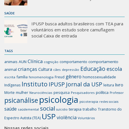
SAÚDE
IPUSP busca adultos brasileiros com TEA para
voluntários em estudo sobre camuflagem
social Caixa de entrada
TAGS
Clínica
animais
AUN
comportamento
comportamento
cognição
Educação
escola
crianças
Cultura
animal
cães
depressão
gênero
família
homossexualidade
Freud
escrita
fenomenologia
Instituto
IPUSP
Jornal da USP
livro
Indígenas
leitura
mulher
pesquisa
política
Morte
Neurociências
Pesquisadores
Professor
psicologia
psicanálise
psicoterapia
redes sociais
social
saúde
terapia
trabalho
Transtorno do
saúdemental
suícidio
USP
violência
Espectro Autista (TEA)
Voluntários
Nossas redes sociais