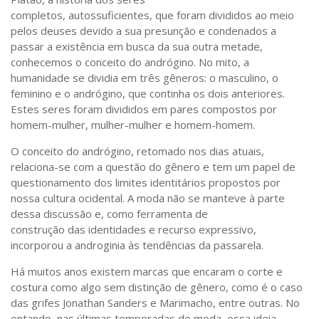
Saúde
completos, autossuficientes, que foram divididos ao meio
pelos deuses devido a sua presunção e condenados a
Seções
passar a existência em busca da sua outra metade,
Mural do IP
conhecemos o conceito do andrógino. No mito, a
humanidade se dividia em três gêneros: o masculino, o
Perfil
feminino e o andrógino, que continha os dois anteriores.
Commentor
Estes seres foram divididos em pares compostos por
homem-mulher, mulher-mulher e homem-homem.
Lançamento
O conceito do andrógino, retomado nos dias atuais,
Psico-HQ
relaciona-se com a questão do gênero e tem um papel de
Dossiês
questionamento dos limites identitários propostos por
nossa cultura ocidental. A moda não se manteve à parte
Gênero
dessa discussão e, como ferramenta de
Alfabetização
construção das identidades e recurso expressivo,
incorporou a androginia às tendências da passarela.
Transtorno do Espectro Autista
Há muitos anos existem marcas que encaram o corte e
Contato
costura como algo sem distinção de gênero, como é o caso
das grifes Jonathan Sanders e Marimacho, entre outras. No
Quem somos
entando, nas últimas temporadas de moda, essa ideia