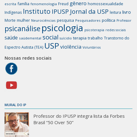
gênero
família
homossexualidade
Freud
escrita
fenomenologia
Instituto
IPUSP
Jornal da USP
livro
Indígenas
leitura
mulher
pesquisa
política
Morte
Neurociências
Pesquisadores
Professor
psicologia
psicanálise
psicoterapia
redes sociais
social
saúde
terapia
trabalho
Transtorno do
saúdemental
suícidio
USP
violência
Espectro Autista (TEA)
Voluntários
Nossas redes sociais
MURAL DO IP
Professor do IPUSP integra lista da Forbes
Brasil “50 Over 50”