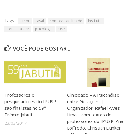
Tags:
amor
casal
homossexualidade
Instituto
Jornal da USP
psicologia
USP
VOCÊ PODE GOSTAR ...
Professores e
Clinicidade – A Psicanálise
pesquisadores do IPUSP
entre Gerações |
são finalistas no 59º
Organizador: Rafael Alves
Prêmio Jabuti
Lima – com textos de
professores do IPUSP: Ana
23/03/2017
Loffredo, Christian Dunker