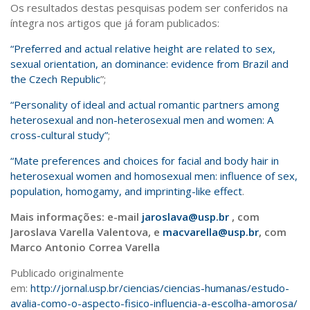
Os resultados destas pesquisas podem ser conferidos na
íntegra nos artigos que já foram publicados:
“Preferred and actual relative height are related to sex,
sexual orientation, an dominance: evidence from Brazil and
the Czech Republic
”;
“Personality of ideal and actual romantic partners among
heterosexual and non-heterosexual men and women: A
cross-cultural study”
;
“Mate preferences and choices for facial and body hair in
heterosexual women and homosexual men: influence of sex,
population, homogamy, and imprinting-like effect
.
Mais informações: e-mail
jaroslava@usp.br
, com
Jaroslava Varella Valentova, e
macvarella@usp.br
, com
Marco Antonio Correa Varella
Publicado originalmente
em:
http://jornal.usp.br/ciencias/ciencias-humanas/estudo-
avalia-como-o-aspecto-fisico-influencia-a-escolha-amorosa/