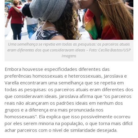
Uma semelhança se repetia em todas as pesquisas: os parceiros atuais
eram diferentes dos que consideravam ideais – Foto: Cecília Bastos/USP
Imagens
Embora houvesse especificidades diferentes das
preferências homossexuais e heterossexuais, Jaroslava e
Varella encontraram uma semelhança que se repetia em
todas as pesquisas: os parceiros atuais eram diferentes dos
que consideravam ideais. Jaroslava afirma que “os parceiros
reais não alcançaram os padrões ideais em nenhum dos
grupos e a diferença era mais pronunciada nos
homossexuais”. Ela explica que isso possivelmente ocorreu
por eles serem minoria na população, o que torna mais difícil
achar parceiros com o nível de similaridade desejada.