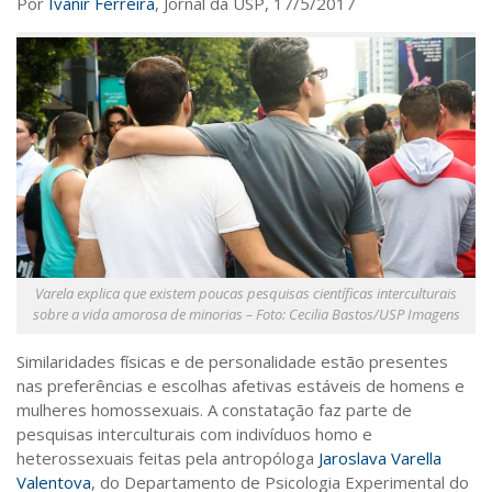
Por
Ivanir Ferreira
, Jornal da USP, 17/5/2017
Saúde
Seções
Mural do IP
Perfil
Commentor
Lançamento
Psico-HQ
Dossiês
Varela explica que existem poucas pesquisas científicas interculturais
sobre a vida amorosa de minorias – Foto: Cecilia Bastos/USP Imagens
Gênero
Alfabetização
Similaridades físicas e de personalidade estão presentes
nas preferências e escolhas afetivas estáveis de homens e
Transtorno do Espectro Autista
mulheres homossexuais. A constatação faz parte de
Contato
pesquisas interculturais com indivíduos homo e
heterossexuais feitas pela antropóloga
Jaroslava Varella
Quem somos
Valentova
, do Departamento de Psicologia Experimental do