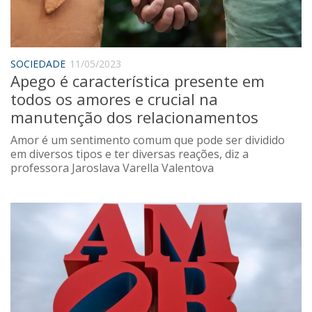
Saúde
Seções
Mural do IP
SOCIEDADE
11/05/2023
Apego é característica presente em
Perfil
todos os amores e crucial na
Commentor
manutenção dos relacionamentos
Lançamento
Amor é um sentimento comum que pode ser dividido
Psico-HQ
em diversos tipos e ter diversas reações, diz a
professora Jaroslava Varella Valentova
Dossiês
Gênero
Alfabetização
Transtorno do Espectro Autista
Contato
Quem somos