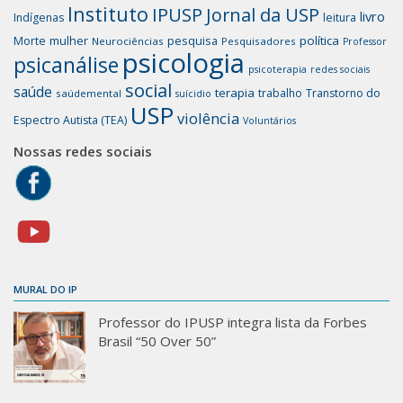
Instituto
IPUSP
Jornal da USP
livro
Indígenas
leitura
mulher
pesquisa
política
Morte
Neurociências
Pesquisadores
Professor
psicologia
psicanálise
psicoterapia
redes sociais
social
saúde
terapia
trabalho
Transtorno do
saúdemental
suícidio
USP
violência
Espectro Autista (TEA)
Voluntários
Nossas redes sociais
MURAL DO IP
Professor do IPUSP integra lista da Forbes
Brasil “50 Over 50”