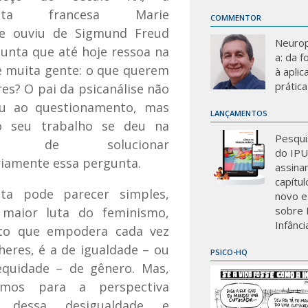
alista francesa Marie
COMMENTOR
e ouviu de Sigmund Freud
Neurop
unta que até hoje ressoa na
a: da 
e muita gente: o que querem
à aplic
prática
es? O pai da psicanálise não
u ao questionamento, mas
LANÇAMENTOS
o seu trabalho se deu na
Pesqui
tiva de solucionar
do IP
riamente essa pergunta.
assina
capítu
ta pode parecer simples,
novo e
sobre 
a maior luta do feminismo,
Infânci
to que empodera cada vez
eres, é a de igualdade – ou
PSICO-HQ
equidade – de gênero. Mas,
rmos para a perspectiva
ca dessa desigualdade e