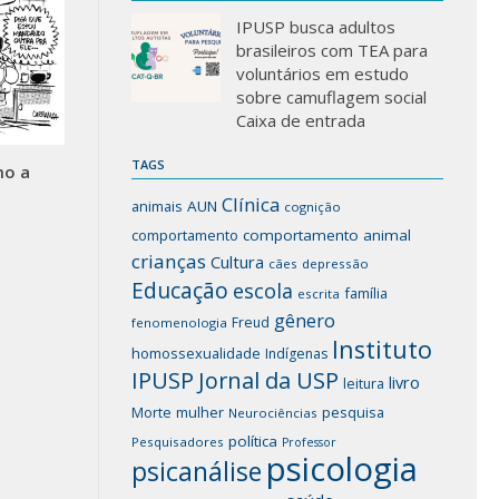
IPUSP busca adultos
brasileiros com TEA para
voluntários em estudo
sobre camuflagem social
Caixa de entrada
TAGS
mo a
Clínica
animais
AUN
cognição
comportamento
comportamento animal
crianças
Cultura
cães
depressão
Educação
escola
família
escrita
gênero
Freud
fenomenologia
Instituto
homossexualidade
Indígenas
IPUSP
Jornal da USP
livro
leitura
mulher
pesquisa
Morte
Neurociências
política
Pesquisadores
Professor
psicologia
psicanálise