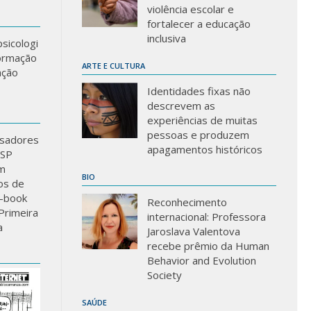
violência escolar e
fortalecer a educação
inclusiva
sicologi
formação
ARTE E CULTURA
ação
Identidades fixas não
descrevem as
experiências de muitas
pessoas e produzem
sadores
apagamentos históricos
USP
m
BIO
los de
-book
Reconhecimento
Primeira
internacional: Professora
a
Jaroslava Valentova
recebe prêmio da Human
Behavior and Evolution
Society
SAÚDE