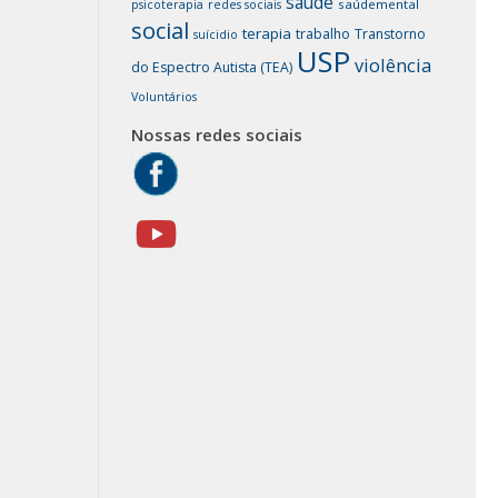
saúde
saúdemental
psicoterapia
redes sociais
social
terapia
trabalho
Transtorno
suícidio
USP
violência
do Espectro Autista (TEA)
Voluntários
Nossas redes sociais