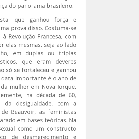
ça do panorama brasileiro.
ista, que ganhou força e
uma prova disso. Costuma-se
ou à Revolução Francesa, com
or elas mesmas, seja ao lado
ho, em duplas ou triplas
sticos, que eram deveres
o só se fortaleceu e ganhou
a data importante é o ano de
s da mulher em Nova Iorque,
temente, na década de 60,
as da desigualdade, com a
de Beauvoir, as feministas
rado em bases teóricas. Na
 sexual como um constructo
ico de desmerecimento e