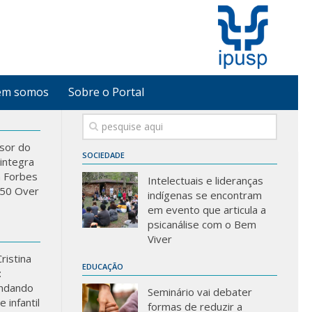
em somos
Sobre o Portal
sor do
SOCIEDADE
integra
a Forbes
Intelectuais e lideranças
 “50 Over
indígenas se encontram
em evento que articula a
psicanálise com o Bem
Viver
ristina
EDUCAÇÃO
:
ndando
Seminário vai debater
 infantil
formas de reduzir a