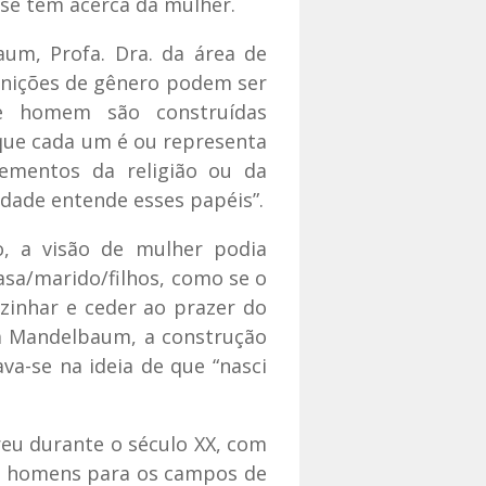
se têm acerca da mulher.
aum, Profa. Dra. da área de
finições de gênero podem ser
 e homem são construídas
 que cada um é ou representa
ementos da religião ou da
dade entende esses papéis”.
o, a visão de mulher podia
asa/marido/filhos, como se o
cozinhar e ceder ao prazer do
a Mandelbaum, a construção
va-se na ideia de que “nasci
eu durante o século XX, com
dos homens para os campos de