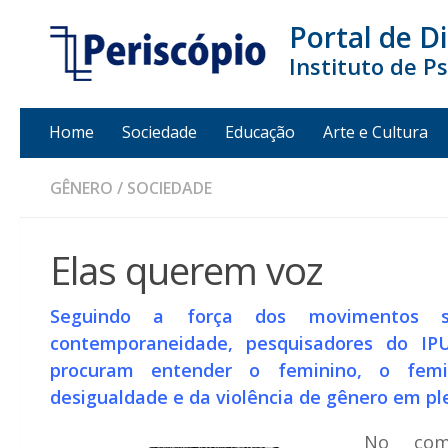
Portal de D
Instituto de P
Home
Sociedade
Educação
Arte e Cultura
GÊNERO
/
SOCIEDADE
Elas querem voz
Seguindo a força dos movimentos s
contemporaneidade, pesquisadores do IP
procuram entender o feminino, o fem
desigualdade e da violência de gênero em pl
No com