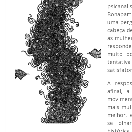
psican
Bonapart
uma perg
cabeça d
as mulher
responde
muito d
tenta
satisfato
A respos
afinal, 
movimen
mais mulh
melhor, 
se olha
históri