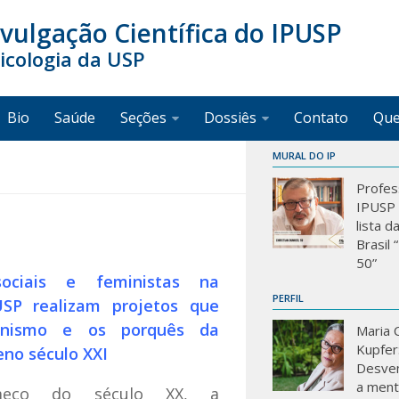
ivulgação Científica do IPUSP
sicologia da USP
Bio
Saúde
Seções
Dossiês
Contato
Qu
MURAL DO IP
Profes
IPUSP 
lista d
Brasil
50”
ociais e feministas na
PERFIL
USP realizam projetos que
inismo e os porquês da
Maria C
Kupfer
eno século XXI
Desve
a mente
eço do século XX, a