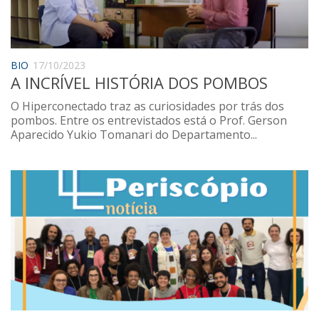
Saúde
Seções
Mural do IP
BIO
17/10/2023
A INCRÍVEL HISTÓRIA DOS POMBOS
Perfil
O Hiperconectado traz as curiosidades por trás dos
Commentor
pombos. Entre os entrevistados está o Prof. Gerson
Lançamento
Aparecido Yukio Tomanari do Departamento...
Psico-HQ
Dossiês
Gênero
Alfabetização
Transtorno do Espectro Autista
Contato
Quem somos