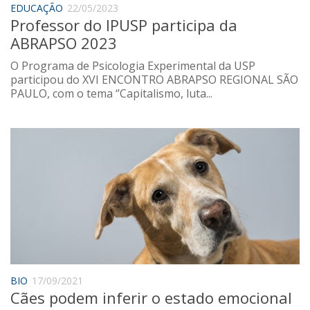
EDUCAÇÃO
22/05/2023
Sobre o Portal
Professor do IPUSP participa da
ABRAPSO 2023
O Programa de Psicologia Experimental da USP
participou do XVI ENCONTRO ABRAPSO REGIONAL SÃO
PAULO, com o tema ‘’Capitalismo, luta...
BIO
17/09/2021
Cães podem inferir o estado emocional