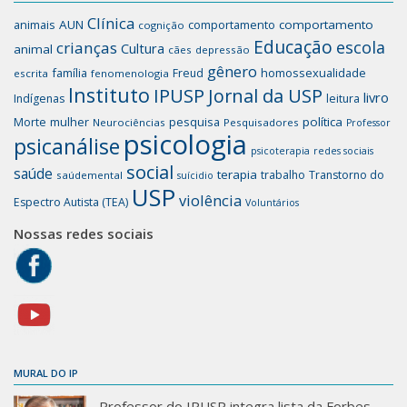
Clínica
animais
AUN
comportamento
comportamento
cognição
Educação
escola
crianças
Cultura
animal
cães
depressão
gênero
família
homossexualidade
Freud
escrita
fenomenologia
Instituto
IPUSP
Jornal da USP
livro
Indígenas
leitura
mulher
pesquisa
política
Morte
Neurociências
Pesquisadores
Professor
psicologia
psicanálise
psicoterapia
redes sociais
social
saúde
terapia
trabalho
Transtorno do
saúdemental
suícidio
USP
violência
Espectro Autista (TEA)
Voluntários
Nossas redes sociais
MURAL DO IP
Professor do IPUSP integra lista da Forbes