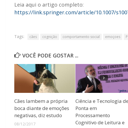
Leia aqui o artigo completo:
https://link.springer.com/article/10.1007/s10
Tags:
cães
cognição
comportamento social
emoçoes
P
VOCÊ PODE GOSTAR ...
Cães lambem a própria
Ciência e Tecnologia d
boca diante de emoções
Ponta em
negativas, diz estudo
Processamento
Cognitivo de Leitura e
08/12/2017