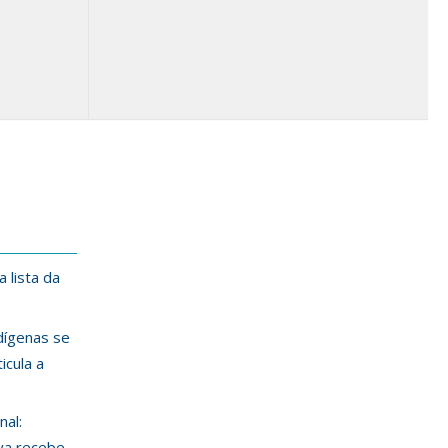
 lista da
ndígenas se
icula a
nal:
va recebe