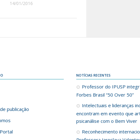
14/01/2016
DO
NOTÍCIAS RECENTES
Professor do IPUSP integra
Forbes Brasil “50 Over 50”
Intelectuais e lideranças i
de publicação
encontram em evento que art
omos
psicanálise com o Bem Viver
Portal
Reconhecimento internacio
Professora Jaroslava Valento