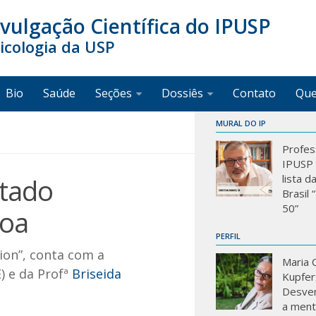
ivulgação Científica do IPUSP
sicologia da USP
Bio
Saúde
Seções
Dossiês
Contato
Qu
MURAL DO IP
Profes
IPUSP 
lista d
stado
Brasil
50”
soa
PERFIL
ion”, conta com a
Maria C
) e da Profª
Briseida
Kupfer
Desve
a mente