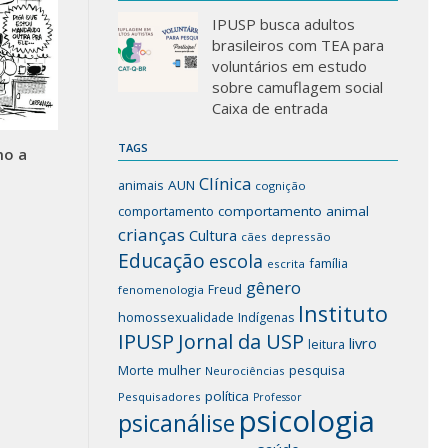
IPUSP busca adultos
brasileiros com TEA para
voluntários em estudo
sobre camuflagem social
Caixa de entrada
TAGS
mo a
Clínica
animais
AUN
cognição
comportamento
comportamento animal
crianças
Cultura
cães
depressão
Educação
escola
família
escrita
gênero
Freud
fenomenologia
Instituto
homossexualidade
Indígenas
IPUSP
Jornal da USP
livro
leitura
mulher
pesquisa
Morte
Neurociências
política
Pesquisadores
Professor
psicologia
psicanálise