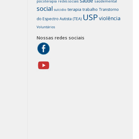
saúde
saúdemental
psicoterapia
redes sociais
social
terapia
trabalho
Transtorno
suícidio
USP
violência
do Espectro Autista (TEA)
Voluntários
Nossas redes sociais