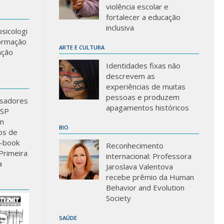
violência escolar e
fortalecer a educação
inclusiva
sicologi
formação
ARTE E CULTURA
ação
Identidades fixas não
descrevem as
experiências de muitas
pessoas e produzem
sadores
apagamentos históricos
USP
m
BIO
los de
-book
Reconhecimento
Primeira
internacional: Professora
a
Jaroslava Valentova
recebe prêmio da Human
Behavior and Evolution
Society
SAÚDE