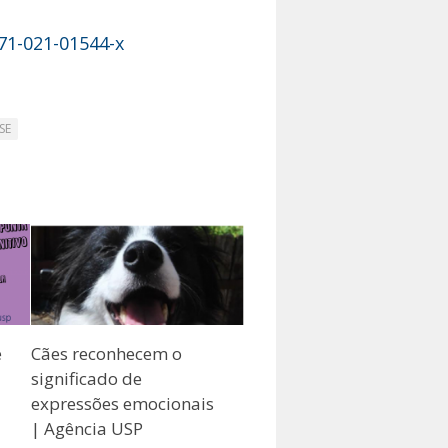
071-021-01544-x
SE
e
Cães reconhecem o
significado de
expressões emocionais
| Agência USP