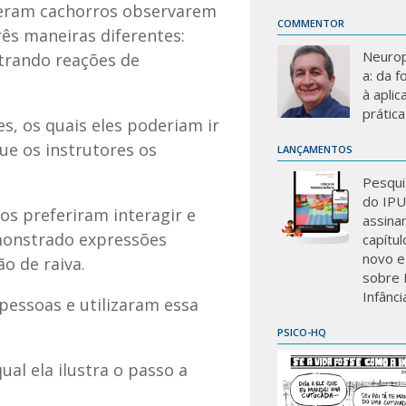
izeram cachorros observarem
COMMENTOR
ês maneiras diferentes:
Neurop
strando reações de
a: da 
à aplic
prática
s, os quais eles poderiam ir
ue os instrutores os
LANÇAMENTOS
Pesqui
do IP
s preferiram interagir e
assina
monstrado expressões
capítu
novo e
o de raiva.
sobre 
Infânci
pessoas e utilizaram essa
PSICO-HQ
ual ela ilustra o passo a