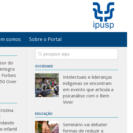
em somos
Sobre o Portal
sor do
SOCIEDADE
integra
a Forbes
Intelectuais e lideranças
 “50 Over
indígenas se encontram
em evento que articula a
psicanálise com o Bem
Viver
ristina
EDUCAÇÃO
:
ndando
Seminário vai debater
 infantil
formas de reduzir a