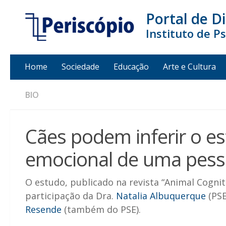
Portal de D
Instituto de P
Home
Sociedade
Educação
Arte e Cultura
BIO
Cães podem inferir o e
emocional de uma pes
O estudo, publicado na revista “Animal Cognit
participação da Dra.
Natalia Albuquerque
(PSE
Resende
(também do PSE).