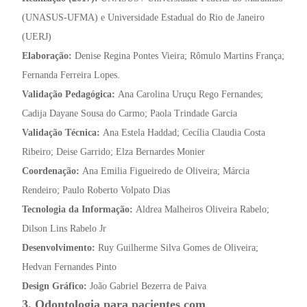
(UNASUS-UFMA) e Universidade Estadual do Rio de Janeiro
(UERJ)
Elaboração:
Denise Regina Pontes Vieira; Rômulo Martins França;
Fernanda Ferreira Lopes.
Validação Pedagógica:
Ana Carolina Uruçu Rego Fernandes;
Cadija Dayane Sousa do Carmo; Paola Trindade Garcia
Validação Técnica:
Ana Estela Haddad; Cecília Claudia Costa
Ribeiro; Deise Garrido; Elza Bernardes Monier
Coordenação:
Ana Emilia Figueiredo de Oliveira; Márcia
Rendeiro; Paulo Roberto Volpato Dias
Tecnologia da Informação:
Aldrea Malheiros Oliveira Rabelo;
Dilson Lins Rabelo Jr
Desenvolvimento:
Ruy Guilherme Silva Gomes de Oliveira;
Hedvan Fernandes Pinto
Design Gráfico:
João Gabriel Bezerra de Paiva
3. Odontologia para pacientes com