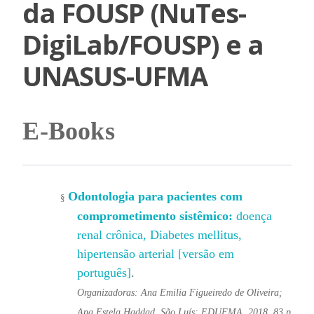
da FOUSP (NuTes-
DigiLab/FOUSP) e a
UNASUS-UFMA
E-Books
Odontologia para pacientes com
§
comprometimento sistêmico:
doença
renal crônica, Diabetes mellitus,
hipertensão arterial [versão em
português]
.
Organizadoras: Ana Emilia Figueiredo de Oliveira;
Ana Estela Haddad. São Luís: EDUFMA, 2018. 83 p