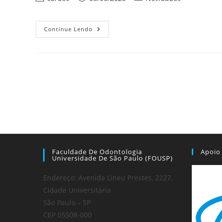
do
publicado:
do
post:
post:
Reportagem
Continue Lendo
Sobre
O
Projeto
No
Jornal
Da
FOUSP
Faculdade De Odontologia
Apoio
Universidade De São Paulo (FOUSP)
Endereço: Avenida Lineu Prestes, 2227.
Cidade Universitária
São Paulo – SP
CEP 05508-000