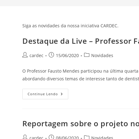
Siga as novidades da nossa iniciativa CARDEC.
Destaque da Live – Professor 
Autor
Post
Categoria
cardec
15/06/2020
Novidades
do
publicado:
do
post:
post:
O Professor Fausto Mendes participou na última quarta 
abordando diversos temas de interesse tanto de denti
Destaque
Continue Lendo
Da
Live
–
Professor
Fausto
Mendes
Reportagem sobre o projeto no
Autor
Post
Categoria
cardec
08/06/2020
Novidades