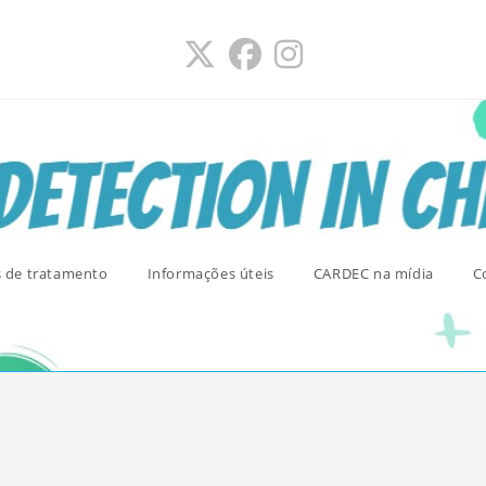
s de tratamento
Informações úteis
CARDEC na mídia
C