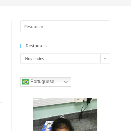
Destaques
do
Destaques
Novidades
Portuguese
site