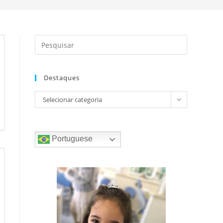
Destaques
do
Destaques
Selecionar categoria
Portuguese
site