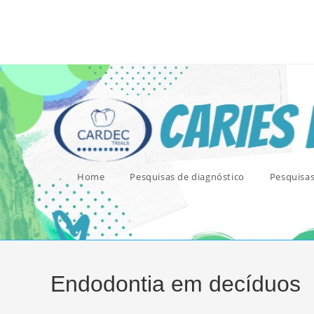
Ir
para
o
conteúdo
Home
Pesquisas de diagnóstico
Pesquisa
Endodontia em decíduos