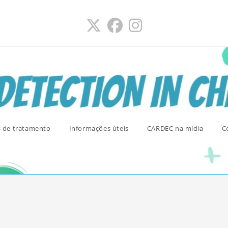
s de tratamento
Informações úteis
CARDEC na mídia
C