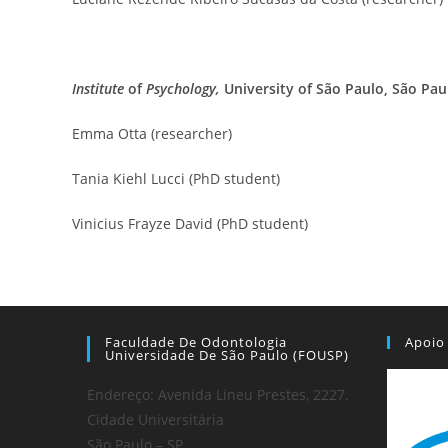
Institute
of
Psychology,
University of São Paulo, São Paul
Emma Otta (researcher)
Tania Kiehl Lucci (PhD student)
Vinicius Frayze David (PhD student)
Faculdade De Odontologia
Apoio
Universidade De São Paulo (FOUSP)
Endereço: Avenida Lineu Prestes, 2227.
Cidade Universitária
São Paulo – SP