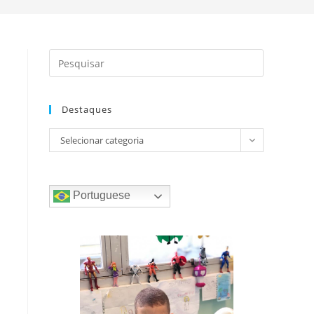
Destaques
do
Destaques
Selecionar categoria
Portuguese
site