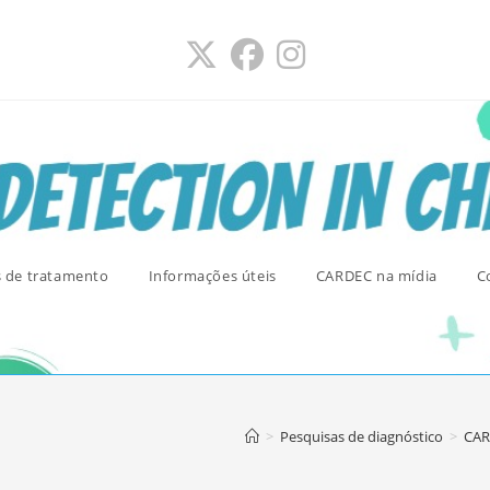
s de tratamento
Informações úteis
CARDEC na mídia
C
>
Pesquisas de diagnóstico
>
CAR