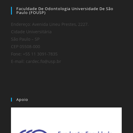
Faculdade De Odontologia Universidade De São
Paulo (FOUSP)
Endereço: Avenida Lineu Prestes, 2227.
Cidade Universitária
São Paulo – SP
CEP 05508-000
Fone: +55 11 3091-7835
E-mail: cardec.fo@usp.br
Apoio