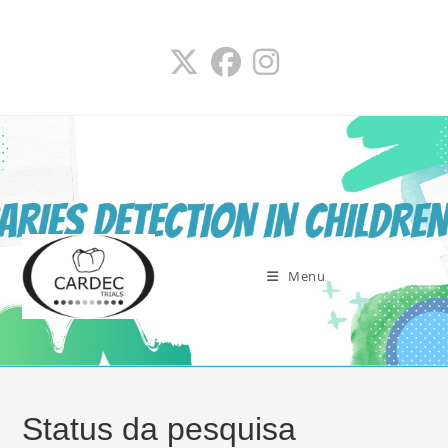
Ir
para
o
conteúdo
Menu
Status da pesquisa