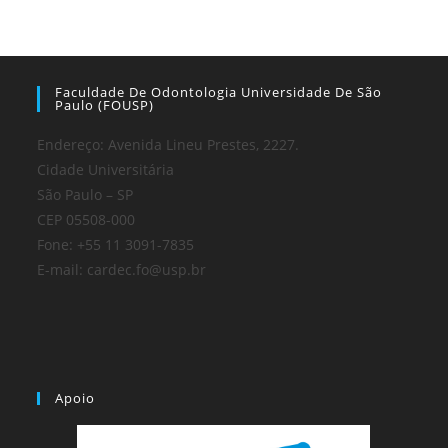
Faculdade De Odontologia Universidade De São
Paulo (FOUSP)
Endereço: Avenida Lineu Prestes, 2227.
Cidade Universitária
São Paulo – SP
CEP 05508-000
Fone: +55 11 3091-7835
E-mail: cardec.fo@usp.br
Apoio