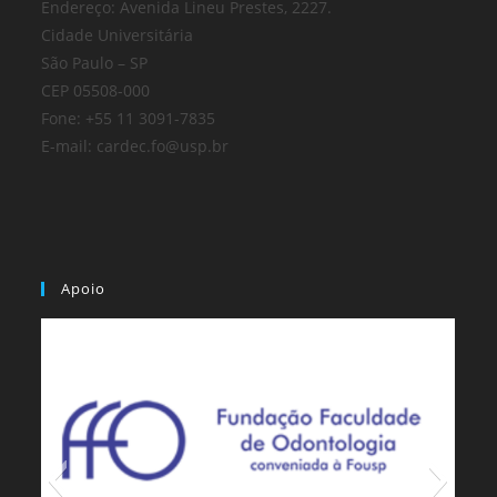
Endereço: Avenida Lineu Prestes, 2227.
Cidade Universitária
São Paulo – SP
CEP 05508-000
Fone: +55 11 3091-7835
E-mail: cardec.fo@usp.br
Apoio