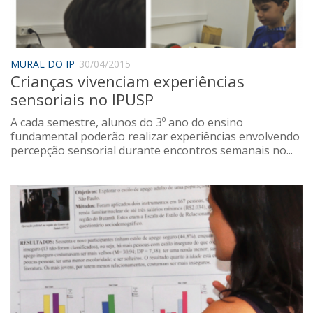
Saúde
Seções
Mural do IP
MURAL DO IP
30/04/2015
Crianças vivenciam experiências
Perfil
sensoriais no IPUSP
Commentor
A cada semestre, alunos do 3º ano do ensino
Lançamento
fundamental poderão realizar experiências envolvendo
percepção sensorial durante encontros semanais no...
Psico-HQ
Dossiês
Gênero
Alfabetização
Transtorno do Espectro Autista
Contato
Quem somos