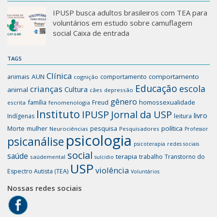
IPUSP busca adultos brasileiros com TEA para
voluntários em estudo sobre camuflagem
social Caixa de entrada
TAGS
Clínica
animais
AUN
comportamento
comportamento
cognição
Educação
escola
crianças
Cultura
animal
cães
depressão
gênero
família
homossexualidade
Freud
escrita
fenomenologia
Instituto
IPUSP
Jornal da USP
livro
Indígenas
leitura
mulher
pesquisa
política
Morte
Neurociências
Pesquisadores
Professor
psicologia
psicanálise
psicoterapia
redes sociais
social
saúde
terapia
trabalho
Transtorno do
saúdemental
suícidio
USP
violência
Espectro Autista (TEA)
Voluntários
Nossas redes sociais