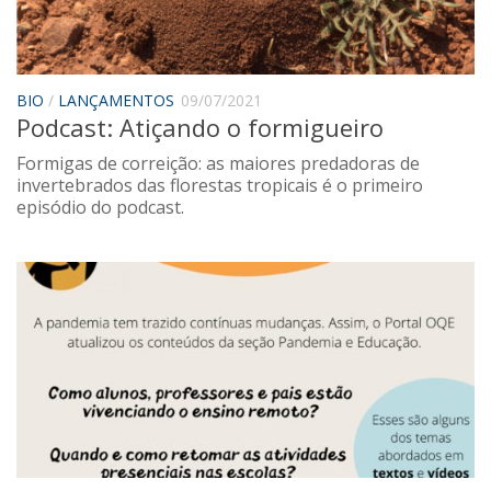
Saúde
Seções
Mural do IP
BIO
/
LANÇAMENTOS
09/07/2021
Podcast: Atiçando o formigueiro
Perfil
Formigas de correição: as maiores predadoras de
Commentor
invertebrados das florestas tropicais é o primeiro
Lançamento
episódio do podcast.
Psico-HQ
Dossiês
Gênero
Alfabetização
Transtorno do Espectro Autista
Contato
Quem somos