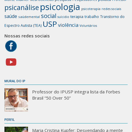
psicologia
psicanálise
psicoterapia
redes sociais
social
saúde
terapia
trabalho
Transtorno do
saúdemental
suícidio
USP
violência
Espectro Autista (TEA)
Voluntários
Nossas redes sociais
MURAL DO IP
Professor do IPUSP integra lista da Forbes
Brasil “50 Over 50”
PERFIL
Maria Cristina Kupfer: Desvendando a mente