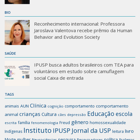
BIO
Reconhecimento internacional: Professora
Jaroslava Valentova recebe prêmio da Human
Behavior and Evolution Society
SAÚDE
IPUSP busca adultos brasileiros com TEA para
voluntários em estudo sobre camuflagem
social Caixa de entrada
TAGS
Clínica
animais
AUN
comportamento
comportamento
cognição
Educação
escola
crianças
Cultura
animal
cães
depressão
gênero
família
homossexualidade
Freud
escrita
fenomenologia
Instituto
IPUSP
Jornal da USP
livro
Indígenas
leitura
mulher
pesquisa
política
Morte
Neurociências
Pesquisadores
Professor