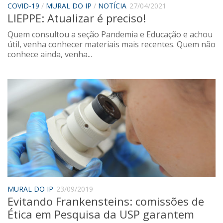
COVID-19
/
MURAL DO IP
/
NOTÍCIA
27/04/2021
Sobre o Portal
LIEPPE: Atualizar é preciso!
Quem consultou a seção Pandemia e Educação e achou
útil, venha conhecer materiais mais recentes. Quem não
conhece ainda, venha...
MURAL DO IP
23/09/2019
Evitando Frankensteins: comissões de
Ética em Pesquisa da USP garantem