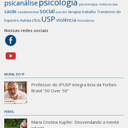
psicologia
psicanálise
psicoterapia
redes sociais
social
saúde
terapia
trabalho
Transtorno do
saúdemental
suícidio
USP
violência
Espectro Autista (TEA)
Voluntários
Nossas redes sociais
MURAL DO IP
Professor do IPUSP integra lista da Forbes
Brasil “50 Over 50”
PERFIL
Maria Cristina Kupfer: Desvendando a mente