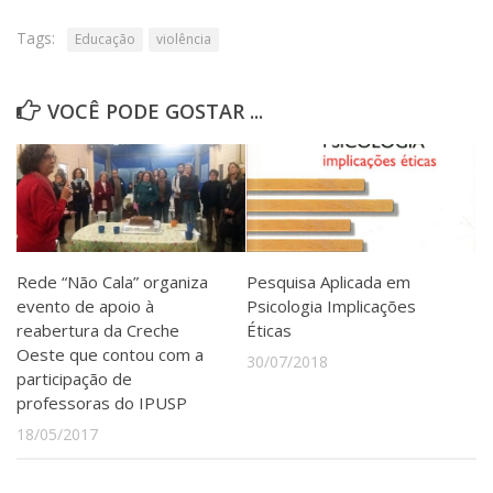
Tags:
Educação
violência
VOCÊ PODE GOSTAR ...
Rede “Não Cala” organiza
Pesquisa Aplicada em
evento de apoio à
Psicologia Implicações
reabertura da Creche
Éticas
Oeste que contou com a
30/07/2018
participação de
professoras do IPUSP
18/05/2017