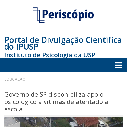
Portal de Divulgação Científica
do IPUSP
Instituto de Psicologia da USP
Home
EDUCAÇÃO
Sociedade
Governo de SP disponibiliza apoio
Educação
psicológico a vítimas de atentado à
escola
Arte e Cultura
Bio