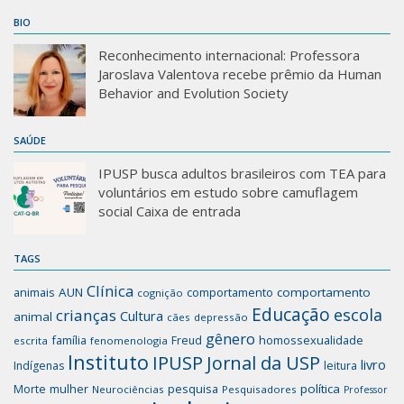
BIO
Reconhecimento internacional: Professora
Jaroslava Valentova recebe prêmio da Human
Behavior and Evolution Society
SAÚDE
IPUSP busca adultos brasileiros com TEA para
voluntários em estudo sobre camuflagem
social Caixa de entrada
TAGS
Clínica
animais
AUN
comportamento
comportamento
cognição
Educação
escola
crianças
Cultura
animal
cães
depressão
gênero
família
homossexualidade
Freud
escrita
fenomenologia
Instituto
IPUSP
Jornal da USP
livro
Indígenas
leitura
mulher
pesquisa
política
Morte
Neurociências
Pesquisadores
Professor