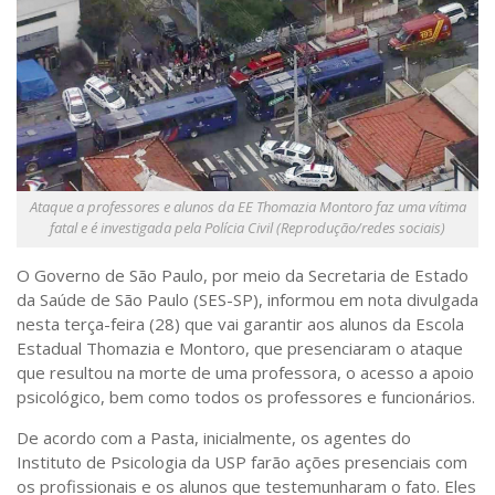
Saúde
Seções
Mural do IP
Perfil
Commentor
Lançamento
Ataque a professores e alunos da EE Thomazia Montoro faz uma vítima
fatal e é investigada pela Polícia Civil (Reprodução/redes sociais)
Psico-HQ
O Governo de São Paulo, por meio da Secretaria de Estado
Dossiês
da Saúde de São Paulo (SES-SP), informou em nota divulgada
Gênero
nesta terça-feira (28) que vai garantir aos alunos da Escola
Estadual Thomazia e Montoro, que presenciaram o ataque
Alfabetização
que resultou na morte de uma professora, o acesso a apoio
Transtorno do Espectro Autista
psicológico, bem como todos os professores e funcionários.
Contato
De acordo com a Pasta, inicialmente, os agentes do
Instituto de Psicologia da USP farão ações presenciais com
Quem somos
os profissionais e os alunos que testemunharam o fato. Eles