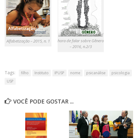
É
hora de falar sobre Gênero
Alfabetização – 2015, n. 1
– 2016, n.2/3
Tags:
filho
Instituto
IPUSP
nome
psicanálise
psicologia
USP
VOCÊ PODE GOSTAR ...