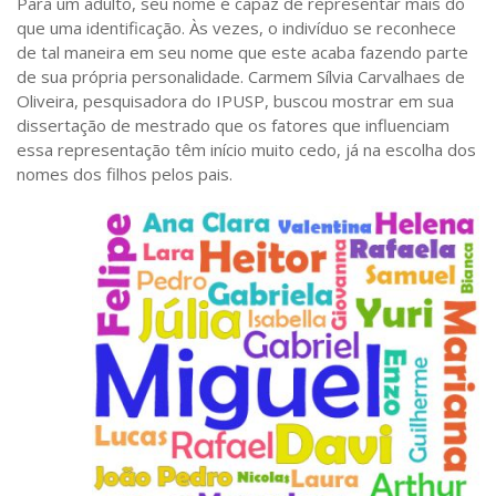
Para um adulto, seu nome é capaz de representar mais do
Saúde
que uma identificação. Às vezes, o indivíduo se reconhece
de tal maneira em seu nome que este acaba fazendo parte
Seções
de sua própria personalidade. Carmem Sílvia Carvalhaes de
Mural do IP
Oliveira, pesquisadora do IPUSP, buscou mostrar em sua
dissertação de mestrado que os fatores que influenciam
Perfil
essa representação têm início muito cedo, já na escolha dos
Commentor
nomes dos filhos pelos pais.
Lançamento
Psico-HQ
Dossiês
Gênero
Alfabetização
Transtorno do Espectro Autista
Contato
Quem somos