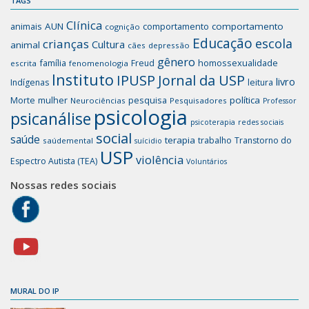
TAGS
Clínica
animais
AUN
comportamento
comportamento
cognição
Educação
escola
crianças
Cultura
animal
cães
depressão
gênero
família
homossexualidade
Freud
escrita
fenomenologia
Instituto
IPUSP
Jornal da USP
livro
Indígenas
leitura
mulher
pesquisa
política
Morte
Neurociências
Pesquisadores
Professor
psicologia
psicanálise
psicoterapia
redes sociais
social
saúde
terapia
trabalho
Transtorno do
saúdemental
suícidio
USP
violência
Espectro Autista (TEA)
Voluntários
Nossas redes sociais
MURAL DO IP