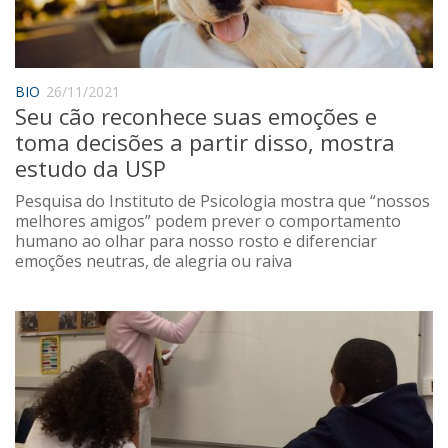
Saúde
Seções
Mural do IP
BIO
26/11/2021
Seu cão reconhece suas emoções e
Perfil
toma decisões a partir disso, mostra
Commentor
estudo da USP
Lançamento
Pesquisa do Instituto de Psicologia mostra que “nossos
Psico-HQ
melhores amigos” podem prever o comportamento
humano ao olhar para nosso rosto e diferenciar
Dossiês
emoções neutras, de alegria ou raiva
Gênero
Alfabetização
Transtorno do Espectro Autista
Contato
Quem somos