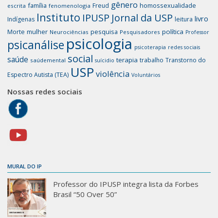
gênero
família
homossexualidade
Freud
escrita
fenomenologia
Instituto
IPUSP
Jornal da USP
livro
Indígenas
leitura
mulher
pesquisa
política
Morte
Neurociências
Pesquisadores
Professor
psicologia
psicanálise
psicoterapia
redes sociais
social
saúde
terapia
trabalho
Transtorno do
saúdemental
suícidio
USP
violência
Espectro Autista (TEA)
Voluntários
Nossas redes sociais
MURAL DO IP
Professor do IPUSP integra lista da Forbes
Brasil “50 Over 50”