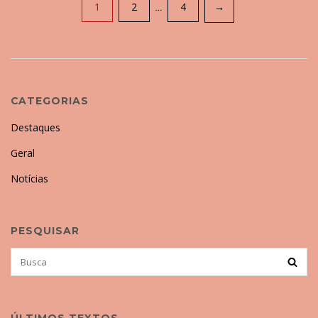
Paginação
1
2
4
→
…
de
posts
CATEGORIAS
Destaques
Geral
Notícias
PESQUISAR
Search
BUSCA
for:
ÚLTIMOS TEXTOS