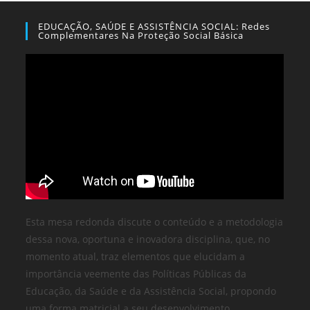
EDUCAÇÃO, SAÚDE E ASSISTÊNCIA SOCIAL: Redes
Complementares Na Proteção Social Básica
Esta mesa redonda discute o conteúdo e a metodologia
dessa nova, oportuna e inovadora disciplina, que, no
momento atual, traz elementos que elucidam a
importância veemente das Políticas Públicas da
Educação, da Saúde e da Assistência Social, propondo
uma forma matricial a seu desenvolvimento.