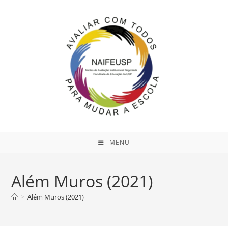
Ir
para
o
conteúdo
MENU
Além Muros (2021)
>
Além Muros (2021)