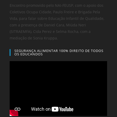
Encontro promovido pelo NAI-FEUSP, com o apoio dos
Coletivos Ocupa Cidade, Paulo Freire e Brigada Pela
Vida, para falar sobre Educação Infantil de Qualidade,
com a presença de Daniel Cara, Miúda Neri
(SITRAEMFA), Cida Perez e Selma Rocha, com a
mediação de Sonia Kruppa.
SEGURANÇA ALIMENTAR 100% DIREITO DE TODOS
OS EDUCANDOS