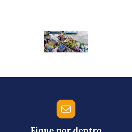
reflexões
sobre o seu
legado
Mulheres no
Comércio
Internacion
Fique por dentro